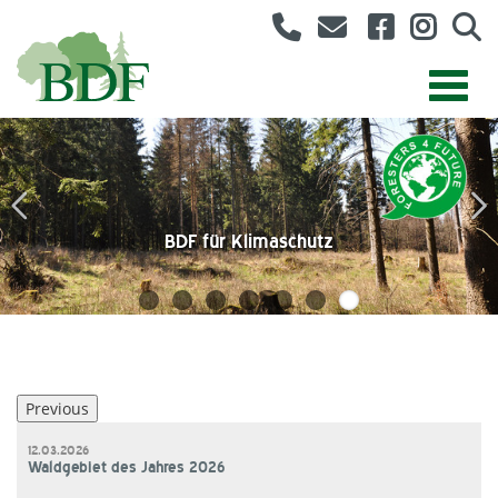
AK Forstliche Umweltbildung
Angestelltenvertretung
BDF für Klimaschutz
Forstwirtvertretung
Berufsbilder
BDF-Jugend
Bund Deutscher Forstleute
Previous
12.03.2026
Waldgebiet des Jahres 2026