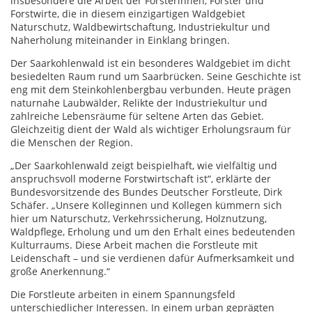
insbesondere die Arbeit der Försterinnen, Förster und
Forstwirte, die in diesem einzigartigen Waldgebiet
Naturschutz, Waldbewirtschaftung, Industriekultur und
Naherholung miteinander in Einklang bringen.
Der Saarkohlenwald ist ein besonderes Waldgebiet im dicht
besiedelten Raum rund um Saarbrücken. Seine Geschichte ist
eng mit dem Steinkohlenbergbau verbunden. Heute prägen
naturnahe Laubwälder, Relikte der Industriekultur und
zahlreiche Lebensräume für seltene Arten das Gebiet.
Gleichzeitig dient der Wald als wichtiger Erholungsraum für
die Menschen der Region.
„Der Saarkohlenwald zeigt beispielhaft, wie vielfältig und
anspruchsvoll moderne Forstwirtschaft ist“, erklärte der
Bundesvorsitzende des Bundes Deutscher Forstleute, Dirk
Schäfer. „Unsere Kolleginnen und Kollegen kümmern sich
hier um Naturschutz, Verkehrssicherung, Holznutzung,
Waldpflege, Erholung und um den Erhalt eines bedeutenden
Kulturraums. Diese Arbeit machen die Forstleute mit
Leidenschaft – und sie verdienen dafür Aufmerksamkeit und
große Anerkennung.“
Die Forstleute arbeiten in einem Spannungsfeld
unterschiedlicher Interessen. In einem urban geprägten