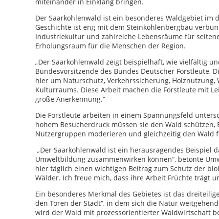
miteinander in Einklang bringen.
Der Saarkohlenwald ist ein besonderes Waldgebiet im 
Geschichte ist eng mit dem Steinkohlenbergbau verbun
Industriekultur und zahlreiche Lebensräume für seltene 
Erholungsraum für die Menschen der Region.
„Der Saarkohlenwald zeigt beispielhaft, wie vielfältig u
Bundesvorsitzende des Bundes Deutscher Forstleute, D
hier um Naturschutz, Verkehrssicherung, Holznutzung,
Kulturraums. Diese Arbeit machen die Forstleute mit L
große Anerkennung.“
Die Forstleute arbeiten in einem Spannungsfeld unters
hohem Besucherdruck müssen sie den Wald schützen, B
Nutzergruppen moderieren und gleichzeitig den Wald f
„Der Saarkohlenwald ist ein herausragendes Beispiel d
Umweltbildung zusammenwirken können“, betonte Umwelt
hier täglich einen wichtigen Beitrag zum Schutz der biol
Wälder. Ich freue mich, dass ihre Arbeit Früchte trägt 
Ein besonderes Merkmal des Gebietes ist das dreiteilig
den Toren der Stadt“, in dem sich die Natur weitgehen
wird der Wald mit prozessorientierter Waldwirtschaft 