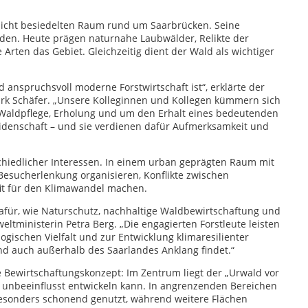
dicht besiedelten Raum rund um Saarbrücken. Seine
den. Heute prägen naturnahe Laubwälder, Relikte der
Arten das Gebiet. Gleichzeitig dient der Wald als wichtiger
nd anspruchsvoll moderne Forstwirtschaft ist“, erklärte der
irk Schäfer. „Unsere Kolleginnen und Kollegen kümmern sich
 Waldpflege, Erholung und um den Erhalt eines bedeutenden
eidenschaft – und sie verdienen dafür Aufmerksamkeit und
chiedlicher Interessen. In einem urban geprägten Raum mit
esucherlenkung organisieren, Konflikte zwischen
it für den Klimawandel machen.
afür, wie Naturschutz, nachhaltige Waldbewirtschaftung und
ministerin Petra Berg. „Die engagierten Forstleute leisten
ogischen Vielfalt und zur Entwicklung klimaresilienter
und auch außerhalb des Saarlandes Anklang findet.“
e Bewirtschaftungskonzept: Im Zentrum liegt der „Urwald vor
d unbeeinflusst entwickeln kann. In angrenzenden Bereichen
besonders schonend genutzt, während weitere Flächen