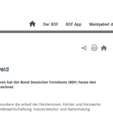
Der BDF
BDF App
Waldgebiet d
wald
cken hat der Bund Deutscher Forstleute (BDF) heute den
eichnet.
ndere die Arbeit der Försterinnen, Förster und Forstwirte,
aldbewirtschaftung, Industriekultur und Naherholung