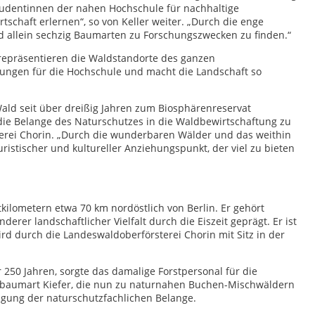
tudentinnen der nahen Hochschule für nachhaltige
chaft erlernen“, so von Keller weiter. „Durch die enge
d allein sechzig Baumarten zu Forschungszwecken zu finden.“
 repräsentieren die Waldstandorte des ganzen
gungen für die Hochschule und macht die Landschaft so
Wald seit über dreißig Jahren zum Biosphärenreservat
, die Belange des Naturschutzes in die Waldbewirtschaftung zu
rsterei Chorin. „Durch die wunderbaren Wälder und das weithin
ristischer und kultureller Anziehungspunkt, der viel zu bieten
kilometern etwa 70 km nordöstlich von Berlin. Er gehört
rer landschaftlicher Vielfalt durch die Eiszeit geprägt. Er ist
d durch die Landeswaldoberförsterei Chorin mit Sitz in der
50 Jahren, sorgte das damalige Forstpersonal für die
rbaumart Kiefer, die nun zu naturnahen Buchen-Mischwäldern
igung der naturschutzfachlichen Belange.