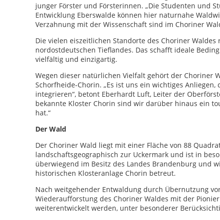
junger Förster und Försterinnen. „Die Studenten und S
Entwicklung Eberswalde können hier naturnahe Waldwirts
Verzahnung mit der Wissenschaft sind im Choriner Wal
Die vielen eiszeitlichen Standorte des Choriner Waldes
nordostdeutschen Tieflandes. Das schafft ideale Bedin
vielfältig und einzigartig.
Wegen dieser natürlichen Vielfalt gehört der Choriner 
Schorfheide-Chorin. „Es ist uns ein wichtiges Anliegen
integrieren“, betont Eberhardt Luft, Leiter der Oberfö
bekannte Kloster Chorin sind wir darüber hinaus ein tou
hat.“
Der Wald
Der Choriner Wald liegt mit einer Fläche von 88 Quadrat
landschaftsgeographisch zur Uckermark und ist in besonde
überwiegend im Besitz des Landes Brandenburg und wir
historischen Klosteranlage Chorin betreut.
Nach weitgehender Entwaldung durch Übernutzung vor 2
Wiederaufforstung des Choriner Waldes mit der Pionie
weiterentwickelt werden, unter besonderer Berücksicht