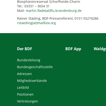
Biosphärenreservat Schorfheide-Chorin
Tel.: 03331 – 3654 31
Mail:
martin.flade(at)lfu.brandenburg.de
Rainer Städing, BDF-Pressereferent, 0151-55274286
rstaeding(at)mailbox.org
Der BDF
BDF App
Waldge
Bundesleitung
Bundesgeschäftsstelle
Adressen
Mitgliedsverbände
Leitbild
Positionen
Vertretungen