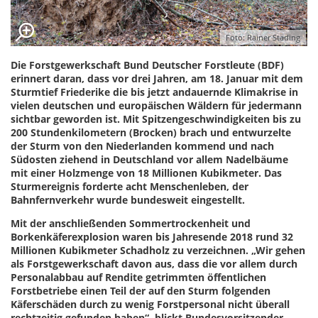
Foto: Rainer Städing
Die Forstgewerkschaft Bund Deutscher Forstleute (BDF)
erinnert daran, dass vor drei Jahren, am 18. Januar mit dem
Sturmtief Friederike die bis jetzt andauernde Klimakrise in
vielen deutschen und europäischen Wäldern für jedermann
sichtbar geworden ist. Mit Spitzengeschwindigkeiten bis zu
200 Stundenkilometern (Brocken) brach und entwurzelte
der Sturm von den Niederlanden kommend und nach
Südosten ziehend in Deutschland vor allem Nadelbäume
mit einer Holzmenge von 18 Millionen Kubikmeter. Das
Sturmereignis forderte acht Menschenleben, der
Bahnfernverkehr wurde bundesweit eingestellt.
Mit der anschließenden Sommertrockenheit und
Borkenkäferexplosion waren bis Jahresende 2018 rund 32
Millionen Kubikmeter Schadholz zu verzeichnen. „Wir gehen
als Forstgewerkschaft davon aus, dass die vor allem durch
Personalabbau auf Rendite getrimmten öffentlichen
Forstbetriebe einen Teil der auf den Sturm folgenden
Käferschäden durch zu wenig Forstpersonal nicht überall
rechtzeitig gefunden haben“, blickt Bundesvorsitzender