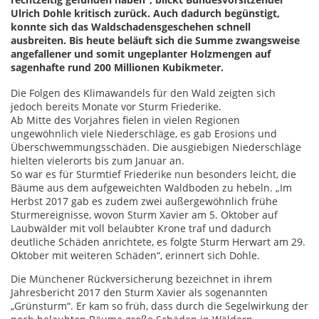
Ulrich Dohle kritisch zurück. Auch dadurch begünstigt,
konnte sich das Waldschadensgeschehen schnell
ausbreiten. Bis heute beläuft sich die Summe zwangsweise
angefallener und somit ungeplanter Holzmengen auf
sagenhafte rund 200 Millionen Kubikmeter.
Die Folgen des Klimawandels für den Wald zeigten sich
jedoch bereits Monate vor Sturm Friederike.
Ab Mitte des Vorjahres fielen in vielen Regionen
ungewöhnlich viele Niederschläge, es gab Erosions und
Überschwemmungsschäden. Die ausgiebigen Niederschläge
hielten vielerorts bis zum Januar an.
So war es für Sturmtief Friederike nun besonders leicht, die
Bäume aus dem aufgeweichten Waldboden zu hebeln. „Im
Herbst 2017 gab es zudem zwei außergewöhnlich frühe
Sturmereignisse, wovon Sturm Xavier am 5. Oktober auf
Laubwälder mit voll belaubter Krone traf und dadurch
deutliche Schäden anrichtete, es folgte Sturm Herwart am 29.
Oktober mit weiteren Schäden“, erinnert sich Dohle.
Die Münchener Rückversicherung bezeichnet in ihrem
Jahresbericht 2017 den Sturm Xavier als sogenannten
„Grünsturm“. Er kam so früh, dass durch die Segelwirkung der