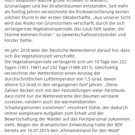
noch belaubten Bäume große Schäden in Wäldern,
Grünanlagen und bei Straßenbäumen entstanden. Seit mehr
als fünfzig Jahren verzeichnete die Risikoversicherung keinen
solchen Sturm in der ersten Oktoberhälfte. „Aus unserer Sicht
wird das Risiko von Grünstürmen verschärft, durch die sich
verlängernde Vegetationsperiode, das Laub fällt später, die
Stürme kommen früher.“ so Gewerkschaftsvorsitzender und
Förster Dohle.
Im Jahr 2018 wies der Deutsche Wetterdienst darauf hin, dass
sich die Vegetationszeit verschiebt.
Die Vegetationsperiode verlängerte sich um 10 Tage von 222
Tagen (1951-1981) auf 232 Tage (1988-2017). Gleichzeitig
verzeichnet der Wetterdienst einen Anstieg der
durchschnittlichen Lufttemperatur von 1,5 Grad, davon
alleine 0,3 Grad in den vergangenen fünf Jahren. „Diese
Zahlen decken sich mit den Feststellungen vieler Forstleute,
dass nicht nur die Wetterextreme den Bäumen verstärkt
zusetzen, sondern auch die wärmeliebenden
Schadorganismen zunehmen“, resümiert Dohle, der dadurch
immer komplexere Aufgaben zum Erhalt und der
Bewirtschaftung der Wälder auf das Forstpersonal zukommen
sieht. Wegen der dramatischen Entwicklung hatte der BDF
bereits am 16.07.2019 den „Klimanotstand für den Wald“