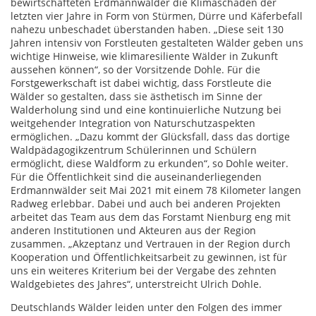
bewirtschafteten Erdmannwälder die Klimaschäden der
letzten vier Jahre in Form von Stürmen, Dürre und Käferbefall
nahezu unbeschadet überstanden haben. „Diese seit 130
Jahren intensiv von Forstleuten gestalteten Wälder geben uns
wichtige Hinweise, wie klimaresiliente Wälder in Zukunft
aussehen können“, so der Vorsitzende Dohle. Für die
Forstgewerkschaft ist dabei wichtig, dass Forstleute die
Wälder so gestalten, dass sie ästhetisch im Sinne der
Walderholung sind und eine kontinuierliche Nutzung bei
weitgehender Integration von Naturschutzaspekten
ermöglichen. „Dazu kommt der Glücksfall, dass das dortige
Waldpädagogikzentrum Schülerinnen und Schülern
ermöglicht, diese Waldform zu erkunden“, so Dohle weiter.
Für die Öffentlichkeit sind die auseinanderliegenden
Erdmannwälder seit Mai 2021 mit einem 78 Kilometer langen
Radweg erlebbar. Dabei und auch bei anderen Projekten
arbeitet das Team aus dem das Forstamt Nienburg eng mit
anderen Institutionen und Akteuren aus der Region
zusammen. „Akzeptanz und Vertrauen in der Region durch
Kooperation und Öffentlichkeitsarbeit zu gewinnen, ist für
uns ein weiteres Kriterium bei der Vergabe des zehnten
Waldgebietes des Jahres“, unterstreicht Ulrich Dohle.
Deutschlands Wälder leiden unter den Folgen des immer