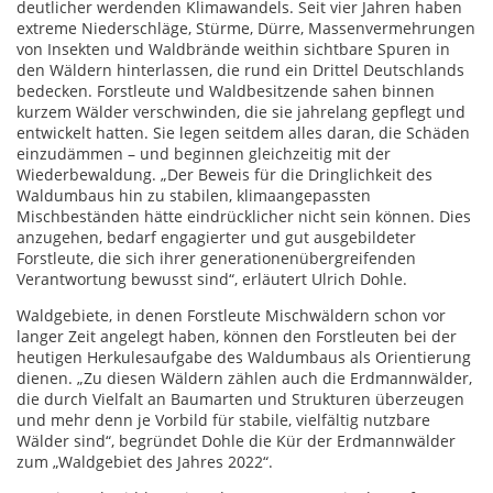
deutlicher werdenden Klimawandels. Seit vier Jahren haben
extreme Niederschläge, Stürme, Dürre, Massenvermehrungen
von Insekten und Waldbrände weithin sichtbare Spuren in
den Wäldern hinterlassen, die rund ein Drittel Deutschlands
bedecken. Forstleute und Waldbesitzende sahen binnen
kurzem Wälder verschwinden, die sie jahrelang gepflegt und
entwickelt hatten. Sie legen seitdem alles daran, die Schäden
einzudämmen – und beginnen gleichzeitig mit der
Wiederbewaldung. „Der Beweis für die Dringlichkeit des
Waldumbaus hin zu stabilen, klimaangepassten
Mischbeständen hätte eindrücklicher nicht sein können. Dies
anzugehen, bedarf engagierter und gut ausgebildeter
Forstleute, die sich ihrer generationenübergreifenden
Verantwortung bewusst sind“, erläutert Ulrich Dohle.
Waldgebiete, in denen Forstleute Mischwäldern schon vor
langer Zeit angelegt haben, können den Forstleuten bei der
heutigen Herkulesaufgabe des Waldumbaus als Orientierung
dienen. „Zu diesen Wäldern zählen auch die Erdmannwälder,
die durch Vielfalt an Baumarten und Strukturen überzeugen
und mehr denn je Vorbild für stabile, vielfältig nutzbare
Wälder sind“, begründet Dohle die Kür der Erdmannwälder
zum „Waldgebiet des Jahres 2022“.