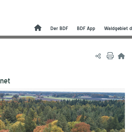
Der BDF
BDF App
Waldgebiet d
net