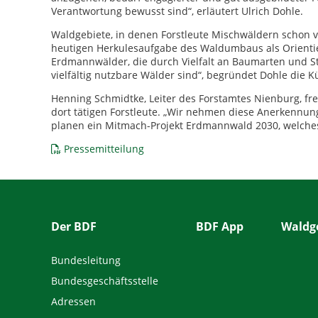
Verantwortung bewusst sind“, erläutert Ulrich Dohle.
Waldgebiete, in denen Forstleute Mischwäldern schon v
heutigen Herkulesaufgabe des Waldumbaus als Orienti
Erdmannwälder, die durch Vielfalt an Baumarten und St
vielfältig nutzbare Wälder sind“, begründet Dohle die
Henning Schmidtke, Leiter des Forstamtes Nienburg, fr
dort tätigen Forstleute. „Wir nehmen diese Anerkennu
planen ein Mitmach-Projekt Erdmannwald 2030, welches
Pressemitteilung
Der BDF
BDF App
Waldge
Bundesleitung
Bundesgeschäftsstelle
Adressen