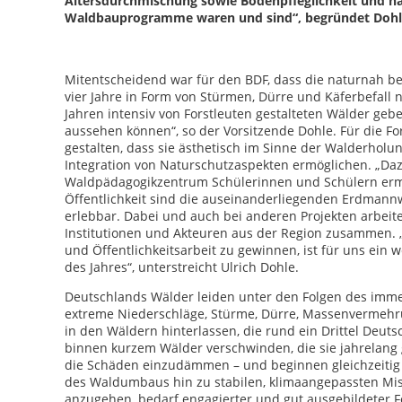
Altersdurchmischung sowie Bodenpfleglichkeit und n
Waldbauprogramme waren und sind“, begründet Dohle
Mitentscheidend war für den BDF, dass die naturnah b
vier Jahre in Form von Stürmen, Dürre und Käferbefall
Jahren intensiv von Forstleuten gestalteten Wälder gebe
aussehen können“, so der Vorsitzende Dohle. Für die For
gestalten, dass sie ästhetisch im Sinne der Walderholu
Integration von Naturschutzaspekten ermöglichen. „Daz
Waldpädagogikzentrum Schülerinnen und Schülern ermög
Öffentlichkeit sind die auseinanderliegenden Erdmann
erlebbar. Dabei und auch bei anderen Projekten arbei
Institutionen und Akteuren aus der Region zusammen. 
und Öffentlichkeitsarbeit zu gewinnen, ist für uns ein
des Jahres“, unterstreicht Ulrich Dohle.
Deutschlands Wälder leiden unter den Folgen des imme
extreme Niederschläge, Stürme, Dürre, Massenvermehr
in den Wäldern hinterlassen, die rund ein Drittel Deu
binnen kurzem Wälder verschwinden, die sie jahrelang g
die Schäden einzudämmen – und beginnen gleichzeitig 
des Waldumbaus hin zu stabilen, klimaangepassten Mis
anzugehen, bedarf engagierter und gut ausgebildeter Fo