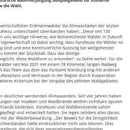
atürliche Baumverjüngung beispielgebend für moderne
 die Wahl.
ewirtschafteten Erdmannwälder die Klimaschäden der letzten
 nahezu unbeschadet überstanden haben. „Diese seit 130
n uns wichtige Hinweise, wie klimaresiliente Wälder in Zukunft
stgewerkschaft ist dabei wichtig, dass Forstleute die Wälder so
ng sind und eine kontinuierliche Nutzung bei weitgehender
u kommt der Glücksfall, dass das dortige
licht, diese Waldform zu erkunden“, so Dohle weiter. Für die
wälder seit Mai 2021 mit einem 78 Kilometer langen Radweg
tet das Team aus dem das Forstamt Nienburg eng mit anderen
„Akzeptanz und Vertrauen in der Region durch Kooperation
 weiteres Kriterium bei der Vergabe des zehnten Waldgebietes
r deutlicher werdenden Klimawandels. Seit vier Jahren haben
ungen von Insekten und Waldbrände weithin sichtbare Spuren
tschlands bedecken. Forstleute und Waldbesitzende sahen
epflegt und entwickelt hatten. Sie legen seitdem alles daran,
mit der Wiederbewaldung. „Der Beweis für die Dringlichkeit
chbeständen hätte eindrücklicher nicht sein können. Dies
rstleute, die sich ihrer generationenübergreifenden