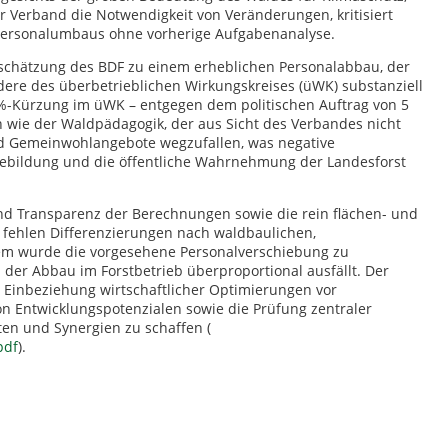
r Verband die Notwendigkeit von Veränderungen, kritisiert
Personalumbaus ohne vorherige Aufgabenanalyse.
nschätzung des BDF zu einem erheblichen Personalabbau, der
dere des überbetrieblichen Wirkungskreises (üWK) substanziell
0%-Kürzung im üWK – entgegen dem politischen Auftrag von 5
n wie der Waldpädagogik, der aus Sicht des Verbandes nicht
nd Gemeinwohlangebote wegzufallen, was negative
tiebildung und die öffentliche Wahrnehmung der Landesforst
nd Transparenz der Berechnungen sowie die rein flächen- und
 fehlen Differenzierungen nach waldbaulichen,
dem wurde die vorgesehene Personalverschiebung zu
der Abbau im Forstbetrieb überproportional ausfällt. Der
 Einbeziehung wirtschaftlicher Optimierungen vor
n Entwicklungspotenzialen sowie die Prüfung zentraler
ten und Synergien zu schaffen (
pdf
).