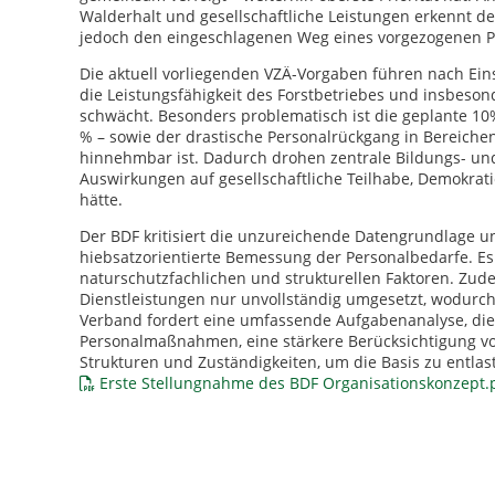
Walderhalt und gesellschaftliche Leistungen erkennt de
jedoch den eingeschlagenen Weg eines vorgezogenen 
Die aktuell vorliegenden VZÄ-Vorgaben führen nach Ei
die Leistungsfähigkeit des Forstbetriebes und insbeson
schwächt. Besonders problematisch ist die geplante 1
% – sowie der drastische Personalrückgang in Bereiche
hinnehmbar ist. Dadurch drohen zentrale Bildungs- u
Auswirkungen auf gesellschaftliche Teilhabe, Demokra
hätte.
Der BDF kritisiert die unzureichende Datengrundlage u
hiebsatzorientierte Bemessung der Personalbedarfe. Es
naturschutzfachlichen und strukturellen Faktoren. Zu
Dienstleistungen nur unvollständig umgesetzt, wodurch 
Verband fordert eine umfassende Aufgabenanalyse, die
Personalmaßnahmen, eine stärkere Berücksichtigung vo
Strukturen und Zuständigkeiten, um die Basis zu entlas
Erste Stellungnahme des BDF Organisationskonzept.