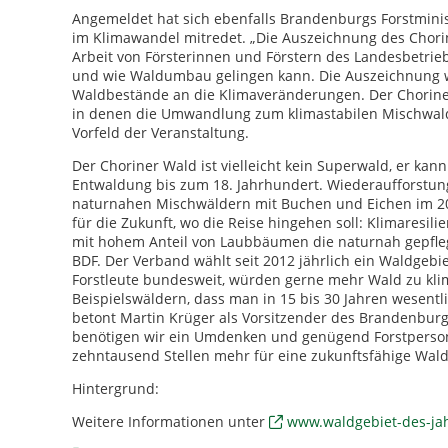
Angemeldet hat sich ebenfalls Brandenburgs Forstminis
im Klimawandel mitredet. „Die Auszeichnung des Chorine
Arbeit von Försterinnen und Förstern des Landesbetriebs
und wie Waldumbau gelingen kann. Die Auszeichnung wü
Waldbestände an die Klimaveränderungen. Der Choriner
in denen die Umwandlung zum klimastabilen Mischwald n
Vorfeld der Veranstaltung.
Der Choriner Wald ist vielleicht kein Superwald, er ka
Entwaldung bis zum 18. Jahrhundert. Wiederaufforstung
naturnahen Mischwäldern mit Buchen und Eichen im 20.
für die Zukunft, wo die Reise hingehen soll: Klimaresil
mit hohem Anteil von Laubbäumen die naturnah gepflegt
BDF. Der Verband wählt seit 2012 jährlich ein Waldgebi
Forstleute bundesweit, würden gerne mehr Wald zu klim
Beispielswäldern, dass man in 15 bis 30 Jahren wesent
betont Martin Krüger als Vorsitzender des Brandenburge
benötigen wir ein Umdenken und genügend Forstpersona
zehntausend Stellen mehr für eine zukunftsfähige Wal
Hintergrund:
Weitere Informationen unter
www.waldgebiet-des-ja