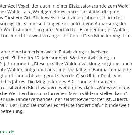
ter Axel Vogel, der auch in einer Diskussionsrunde zum Wald
r Waldes als „Waldgebiet des Jahres“ bestätigt die gute
 Forst vor Ort. Sie beweisen seit vielen Jahren schon, dass
rdigt die schon seit langer Zeit betriebene Anpassung der
 Wald ist damit ein gutes Vorbild für Brandenburger Wälder,
och nicht so weit vorangeschritten ist“, so Minister Vogel im
nn aber eine bemerkenswerte Entwicklung aufweisen:
 mit Kiefern im 19. Jahrhundert. Weiterentwicklung zu
 Jahrhundert. „Diese positive Waldentwicklung zeigt uns auch
iente Wälder, aufgebaut aus einer vielfältigen Baumartenpalette
 und rücksichtsvoll genutzt werden“, so Ulrich Dohle vom
et des Jahres. Die Mitglieder des BDF, rund zehntausend
aresilienten Mischwäldern weiterentwickeln. „Wir wissen aus
liche Weichen hin zu naturnahen Mischwäldern stellen kann“,
r BDF-Landesverbandes, der selbst Revierförster ist. „Hierzu
l.“ Der Bund Deutscher Forstleute fordert dafür bundesweit
dbetreuung.
hres.de