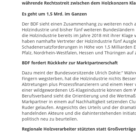
währende Rechtsstreit zwischen dem Holzkonzern Kla
Es geht um 1,5 Mrd. im Ganzen
Der BDF sieht einen Zusammenhang zu weiteren noch an
Holzindustrie und bisher fünf weiteren Bundesländern 
die Holzindustrie bereits im Jahre 2018 mit ihrer Klag
haben namhafte Vertreter der Holzindustrie fünf Ausgl
Schadenersatzforderungen in Höhe von 1,5 Milliarden
Pfalz, Nordrhein-Westfalen, Hessen und Thüringen auf 
BDF fordert Rückkehr zur Marktpartnerschaft
Dazu meint der Bundesvorsitzende Ulrich Dohle:“ Währe
Fingern wegsterben, hat die Holzindustrie nichts Besse
Abtretungen plus Prozessfinanzierern und einem Heer 
einer wildgewordenen US-Klageindustrie können dem Wa
Berufsverband sieht die Orientierung und die Wertmaßstä
Markpartner in einem auf Nachhaltigkeit setzenden Clust
Ruder gelaufen. Angesichts des Urteils und der dramat
handelnden Akteure und die dahinterstehenden Initiator
politisch neu zu beurteilen.
Regionale Holzverarbeiter stützten statt Großverträg