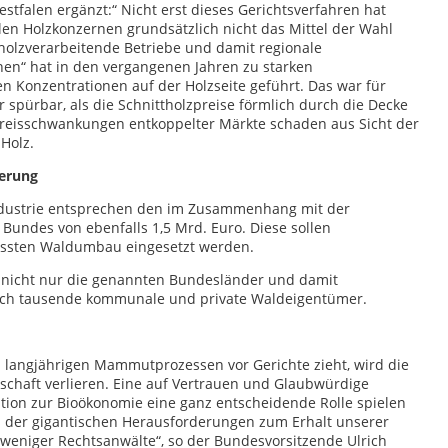
tfalen ergänzt:“ Nicht erst dieses Gerichtsverfahren hat
len Holzkonzernen grundsätzlich nicht das Mittel der Wahl
 holzverarbeitende Betriebe und damit regionale
en“ hat in den vergangenen Jahren zu starken
Konzentrationen auf der Holzseite geführt. Das war für
pürbar, als die Schnittholzpreise förmlich durch die Decke
Preisschwankungen entkoppelter Märkte schaden aus Sicht der
Holz.
erung
industrie entsprechen den im Zusammenhang mit der
 Bundes von ebenfalls 1,5 Mrd. Euro. Diese sollen
ssten Waldumbau eingesetzt werden.
 nicht nur die genannten Bundesländer und damit
uch tausende kommunale und private Waldeigentümer.
in langjährigen Mammutprozessen vor Gerichte zieht, wird die
schaft verlieren. Eine auf Vertrauen und Glaubwürdige
ion zur Bioökonomie eine ganz entscheidende Rolle spielen
hts der gigantischen Herausforderungen zum Erhalt unserer
 weniger Rechtsanwälte“, so der Bundesvorsitzende Ulrich