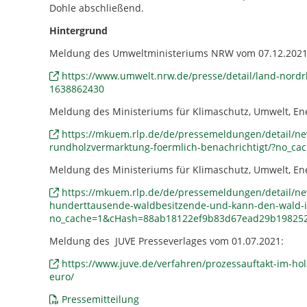
Dohle abschließend.
Hintergrund
Meldung des Umweltministeriums NRW vom 07.12.2021
https://www.umwelt.nrw.de/presse/detail/land-nordr
1638862430
Meldung des Ministeriums für Klimaschutz, Umwelt, Ene
https://mkuem.rlp.de/de/pressemeldungen/detail/ne
rundholzvermarktung-foermlich-benachrichtigt/?no_
Meldung des Ministeriums für Klimaschutz, Umwelt, Ene
https://mkuem.rlp.de/de/pressemeldungen/detail/news
hunderttausende-waldbesitzende-und-kann-den-wald-i
no_cache=1&cHash=88ab18122ef9b83d67ead29b19825
Meldung des JUVE Presseverlages vom 01.07.2021:
https://www.juve.de/verfahren/prozessauftakt-im-hol
euro/
Pressemitteilung