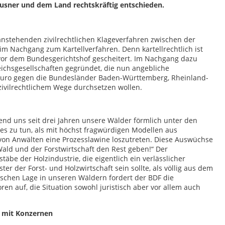
usner und dem Land rechtskräftig entschieden.
stehenden zivilrechtlichen Klageverfahren zwischen der
im Nachgang zum Kartellverfahren. Denn kartellrechtlich ist
e vor dem Bundesgerichtshof gescheitert. Im Nachgang dazu
eichsgesellschaften gegründet, die nun angebliche
 Euro gegen die Bundesländer Baden-Württemberg, Rheinland-
zivilrechtlichem Wege durchsetzen wollen.
nd uns seit drei Jahren unsere Wälder förmlich unter den
res zu tun, als mit höchst fragwürdigen Modellen aus
von Anwälten eine Prozesslawine loszutreten. Diese Auswüchse
ld und der Forstwirtschaft den Rest geben!“ Der
be der Holzindustrie, die eigentlich ein verlässlicher
er der Forst- und Holzwirtschaft sein sollte, als völlig aus dem
ischen Lage in unseren Wäldern fordert der BDF die
en auf, die Situation sowohl juristisch aber vor allem auch
e mit Konzernen