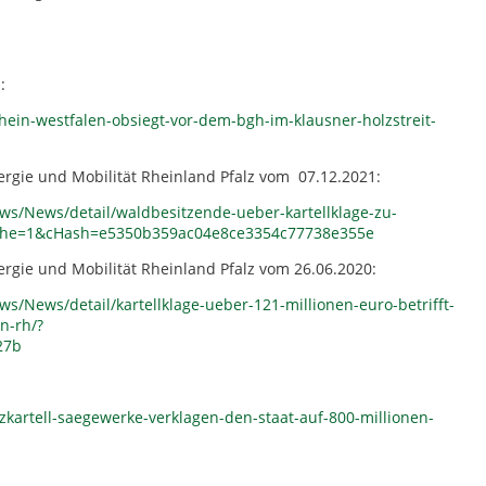
:
hein-westfalen-obsiegt-vor-dem-bgh-im-klausner-holzstreit-
rgie und Mobilität Rheinland Pfalz vom 07.12.2021:
ws/News/detail/waldbesitzende-ueber-kartellklage-zu-
cache=1&cHash=e5350b359ac04e8ce3354c77738e355e
rgie und Mobilität Rheinland Pfalz vom 26.06.2020:
/News/detail/kartellklage-ueber-121-millionen-euro-betrifft-
n-rh/?
27b
zkartell-saegewerke-verklagen-den-staat-auf-800-millionen-