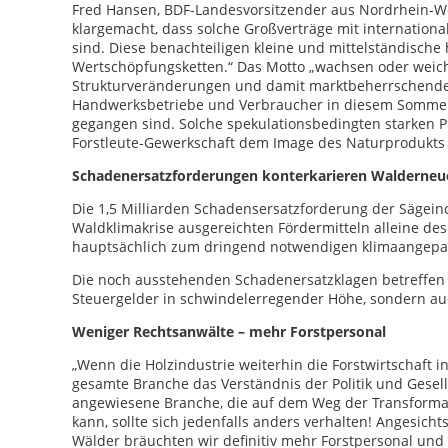
Fred Hansen, BDF-Landesvorsitzender aus Nordrhein-Wes
klargemacht, dass solche Großverträge mit internationa
sind. Diese benachteiligen kleine und mittelständische
Wertschöpfungsketten.“ Das Motto „wachsen oder weich
Strukturveränderungen und damit marktbeherrschenden 
Handwerksbetriebe und Verbraucher in diesem Sommer s
gegangen sind. Solche spekulationsbedingten starken 
Forstleute-Gewerkschaft dem Image des Naturprodukts 
Schadenersatzforderungen konterkarieren Walderneu
Die 1,5 Milliarden Schadensersatzforderung der Säge
Waldklimakrise ausgereichten Fördermitteln alleine des
hauptsächlich zum dringend notwendigen klimaangepa
Die noch ausstehenden Schadenersatzklagen betreffen
Steuergelder in schwindelerregender Höhe, sondern a
Weniger Rechtsanwälte – mehr Forstpersonal
„Wenn die Holzindustrie weiterhin die Forstwirtschaft 
gesamte Branche das Verständnis der Politik und Gesell
angewiesene Branche, die auf dem Weg der Transformat
kann, sollte sich jedenfalls anders verhalten! Angesic
Wälder bräuchten wir definitiv mehr Forstpersonal und