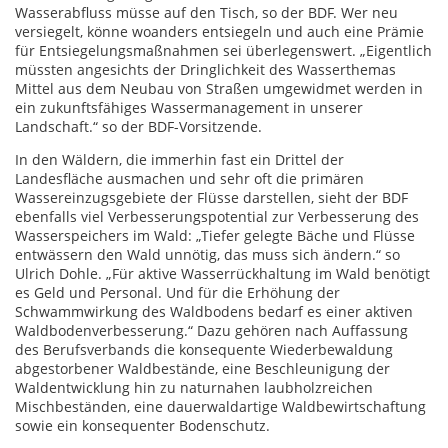
Wasserabfluss müsse auf den Tisch, so der BDF. Wer neu
versiegelt, könne woanders entsiegeln und auch eine Prämie
für Entsiegelungsmaßnahmen sei überlegenswert. „Eigentlich
müssten angesichts der Dringlichkeit des Wasserthemas
Mittel aus dem Neubau von Straßen umgewidmet werden in
ein zukunftsfähiges Wassermanagement in unserer
Landschaft.“ so der BDF-Vorsitzende.
In den Wäldern, die immerhin fast ein Drittel der
Landesfläche ausmachen und sehr oft die primären
Wassereinzugsgebiete der Flüsse darstellen, sieht der BDF
ebenfalls viel Verbesserungspotential zur Verbesserung des
Wasserspeichers im Wald: „Tiefer gelegte Bäche und Flüsse
entwässern den Wald unnötig, das muss sich ändern.“ so
Ulrich Dohle. „Für aktive Wasserrückhaltung im Wald benötigt
es Geld und Personal. Und für die Erhöhung der
Schwammwirkung des Waldbodens bedarf es einer aktiven
Waldbodenverbesserung.“ Dazu gehören nach Auffassung
des Berufsverbands die konsequente Wiederbewaldung
abgestorbener Waldbestände, eine Beschleunigung der
Waldentwicklung hin zu naturnahen laubholzreichen
Mischbeständen, eine dauerwaldartige Waldbewirtschaftung
sowie ein konsequenter Bodenschutz.