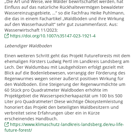
„Die Art und Weise, wie Wälder bewirtschaftet werden, hat
Einfluss auf das natürliche Rückhaltevermögen bewaldeter
Wassereinzugsgebiete, …“ so die Fachfrau Heike Puhlmann,
die das in einem Fachartikel „Waldböden und ihre Wirkung
auf den Wasserhaushalt“ sehr gut zusammenfasst. Aus:
Wasserwirtschaft 11/2023;
https://doi.org/10.1007/s35147-023-1921-4
Lebendiger Waldboden
Einen weiteren Schritt geht das Projekt FutureForests mit dem
ehemaligen Försters Ludwig Pertl im Landkreis Landsberg am
Lech. Der Waldumbau mit Laubgehölzen erfolgt gezielt mit
Blick auf die Bodenlebewesen, vorrangig der Förderung des
Regenwurmes wegen seiner äußerst positiven Wirkung für
den Waldboden. Eine Steigerung der Regenwurmdichte um
60 Stück pro Quadratmeter Waldboden erhöhte im
Projektgebiet die Wasserspeicherkapazität um 100 bis 500
Liter pro Quadratmeter! Diese wichtige Ökosystemleistung
honoriert das Projekt den beteiligten Waldbesitzern und
verbreitet seine Erfahrungen über ein in Kürze
erscheinendes Handbuch.
https://www.klimaschutz-landkreis-landsberg.de/eu-life-
future-forest/