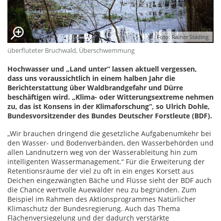
Foto: Rainer Städing
überfluteter Bruchwald, Überschwemmung
Hochwasser und „Land unter“ lassen aktuell vergessen,
dass uns voraussichtlich in einem halben Jahr die
Berichterstattung über Waldbrandgefahr und Dürre
beschäftigen wird. „Klima- oder Witterungsextreme nehmen
zu, das ist Konsens in der Klimaforschung“, so Ulrich Dohle,
Bundesvorsitzender des Bundes Deutscher Forstleute (BDF).
„Wir brauchen dringend die gesetzliche Aufgabenumkehr bei
den Wasser- und Bodenverbänden, den Wasserbehörden und
allen Landnutzern weg von der Wasserableitung hin zum
intelligenten Wassermanagement.“ Für die Erweiterung der
Retentionsräume der viel zu oft in ein enges Korsett aus
Deichen eingezwängten Bäche und Flüsse sieht der BDF auch
die Chance wertvolle Auewälder neu zu begründen. Zum
Beispiel im Rahmen des Aktionsprogrammes Natürlicher
Klimaschutz der Bundesregierung. Auch das Thema
Flächenversiegelung und der dadurch verstärkte