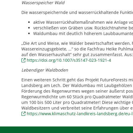
Wasserspeicher Wald
Die wasserspeichernde und wasserrückhaltende Funkti
aktive Wasserrückhaltemaßnahmen wie Anlage v
verschließen von Gräben usw. Rücksichtnahme b
Waldumbau mit deutlich höherem Laubbaumantei
„Die Art und Weise, wie Wälder bewirtschaftet werden,
Wassereinzugsgebiete, …“ so die Fachfrau Heike Puhlma
auf den Wasserhaushalt“ sehr gut zusammenfasst. Aus:
https://doi.org/10.1007/s35147-023-1921-4
Lebendiger Waldboden
Einen weiteren Schritt geht das Projekt FutureForests 
Landsberg am Lech. Der Waldumbau mit Laubgehölzen erf
Förderung des Regenwurmes wegen seiner äußerst posi
Regenwurmdichte um 60 Stück pro Quadratmeter Waldbo
um 100 bis 500 Liter pro Quadratmeter! Diese wichtige 
Waldbesitzern und verbreitet seine Erfahrungen über 
https://www.klimaschutz-landkreis-landsberg.de/eu-li