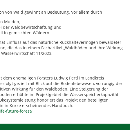
on von Wald gewinnt an Bedeutung. Vor allem durch
on Mulden,
ei der Waldbewirtschaftung und
l in gemischten Wäldern.
 hat Einfluss auf das natürliche Rückhaltevermögen bewaldeter
nn, die das in einem Fachartikel „Waldböden und ihre Wirkung
 Wasserwirtschaft 11/2023;
mit dem ehemaligen Försters Ludwig Pertl im Landkreis
olgt gezielt mit Blick auf die Bodenlebewesen, vorrangig der
tiven Wirkung für den Waldboden. Eine Steigerung der
den erhöhte im Projektgebiet die Wasserspeicherkapazität
Ökosystemleistung honoriert das Projekt den beteiligten
ein in Kürze erscheinendes Handbuch.
fe-future-forest/