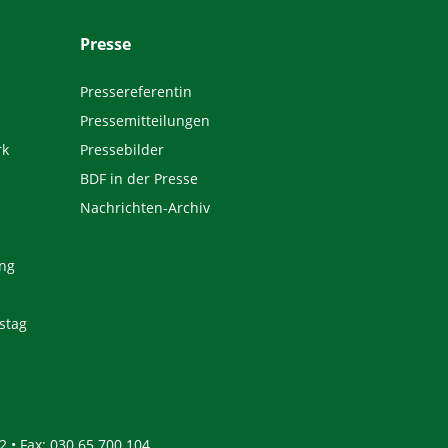
Presse
Pressereferentin
Pressemitteilungen
rk
Pressebilder
BDF in der Presse
Nachrichten-Archiv
ng
stag
2 • Fax: 030 65 700 104