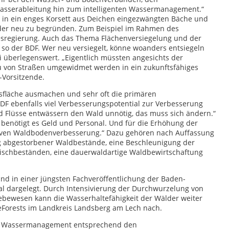
asserableitung hin zum intelligenten Wassermanagement.“
ft in ein enges Korsett aus Deichen eingezwängten Bäche und
lder neu zu begründen. Zum Beispiel im Rahmen des
sregierung. Auch das Thema Flächenversiegelung und der
 so der BDF. Wer neu versiegelt, könne woanders entsiegeln
überlegenswert. „Eigentlich müssten angesichts der
u von Straßen umgewidmet werden in ein zukunftsfähiges
-Vorsitzende.
esfläche ausmachen und sehr oft die primären
BDF ebenfalls viel Verbesserungspotential zur Verbesserung
d Flüsse entwässern den Wald unnötig, das muss sich ändern.“
 benötigt es Geld und Personal. Und für die Erhöhung der
ven Waldbodenverbesserung.“ Dazu gehören nach Auffassung
 abgestorbener Waldbestände, eine Beschleunigung der
ischbeständen, eine dauerwaldartige Waldbewirtschaftung
nd in einer jüngsten Fachveröffentlichung der Baden-
l dargelegt. Durch Intensivierung der Durchwurzelung von
bewesen kann die Wasserhaltefähigkeit der Wälder weiter
reForests im Landkreis Landsberg am Lech nach.
as Wassermanagement entsprechend den