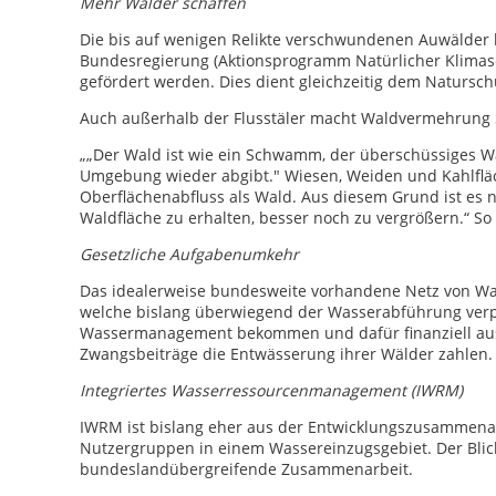
Mehr Wälder schaffen
Die bis auf wenigen Relikte verschwundenen Auwälder
Bundesregierung (Aktionsprogramm Natürlicher Klimasch
gefördert werden. Dies dient gleichzeitig dem Natursch
Auch außerhalb der Flusstäler macht Waldvermehrung 
„„Der Wald ist wie ein Schwamm, der überschüssiges 
Umgebung wieder abgibt." Wiesen, Weiden und Kahlflä
Oberflächenabfluss als Wald. Aus diesem Grund ist es 
Waldfläche zu erhalten, besser noch zu vergrößern.“ So 
Gesetzliche Aufgabenumkehr
Das idealerweise bundesweite vorhandene Netz von Wa
welche bislang überwiegend der Wasserabführung verpfl
Wassermanagement bekommen und dafür finanziell ausg
Zwangsbeiträge die Entwässerung ihrer Wälder zahlen.
Integriertes Wasserressourcenmanagement (IWRM)
IWRM ist bislang eher aus der Entwicklungszusammenarb
Nutzergruppen in einem Wassereinzugsgebiet. Der Blick
bundeslandübergreifende Zusammenarbeit.