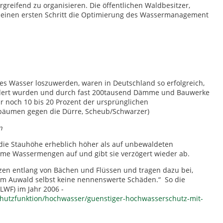
reifend zu organisieren. Die öffentlichen Waldbesitzer,
ls einen ersten Schritt die Optimierung des Wassermanagement
s Wasser loszuwerden, waren in Deutschland so erfolgreich,
ändert wurden und durch fast 200tausend Dämme und Bauwerke
r noch 10 bis 20 Prozent der ursprünglichen
bäumen gegen die Dürre, Scheub/Schwarzer)
n
 die Stauhöhe erheblich höher als auf unbewaldeten
rme Wassermengen auf und gibt sie verzögert wieder ab.
en entlang von Bächen und Flüssen und tragen dazu bei,
em Auwald selbst keine nennenswerte Schäden.“ So die
LWF) im Jahr 2006 -
hutzfunktion/hochwasser/guenstiger-hochwasserschutz-mit-