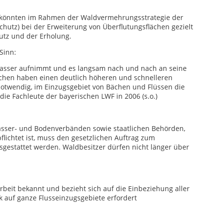
 könnten im Rahmen der Waldvermehrungsstrategie der
utz) bei der Erweiterung von Überflutungsflächen gezielt
utz und der Erholung.
Sinn:
Wasser aufnimmt und es langsam nach und nach an seine
chen haben einen deutlich höheren und schnelleren
notwendig, im Einzugsgebiet von Bächen und Flüssen die
die Fachleute der bayerischen LWF in 2006 (s.o.)
sser- und Bodenverbänden sowie staatlichen Behörden,
ichtet ist, muss den gesetzlichen Auftrag zum
estattet werden. Waldbesitzer dürfen nicht länger über
eit bekannt und bezieht sich auf die Einbeziehung aller
 auf ganze Flusseinzugsgebiete erfordert