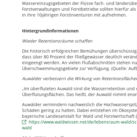
Wassereinzugsgebieten der Flüsse fach- und länderüberg
Forstverwaltungen und Forstbetriebe sollten hierfür a
in ihre 10jährigen Forstinventuren mit aufnehmen.
Hintergrundinformationen
Wieder Retentionsräume schaffen
Die historisch erfolgreichen Bemühungen überschüssige
dass über 80 Prozent der Fließgewässer deutlich ver
eingeengt werden. An vielen Flußabschnitten stehen nu
Überschwemmungsgebiete zur Verfügung. (Quelle: Auf
Auwälder verbessern die Wirkung von Retentionsfläche
„Im überfluteten Auwald sind die Wasserretention und
Überflutungsflächen. Das heißt, der Auwald nimmt eno
Auwälder vermindern nachweislich die Hochwasserspitz
Schäden gering zu halten. Dabei entstehen im Ökosyst
bayerische Landesanstalt für Wald und Forstwirtschaft (
https://www.waldwissen.net/de/lebensraum-wald/sc
wald