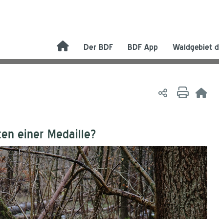
Der BDF
BDF App
Waldgebiet d
en einer Medaille?