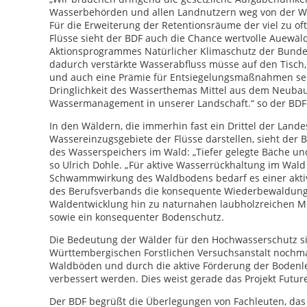
Wasserbehörden und allen Landnutzern weg von der W
Für die Erweiterung der Retentionsräume der viel zu o
Flüsse sieht der BDF auch die Chance wertvolle Auewä
Aktionsprogrammes Natürlicher Klimaschutz der Bunde
dadurch verstärkte Wasserabfluss müsse auf den Tisch,
und auch eine Prämie für Entsiegelungsmaßnahmen sei 
Dringlichkeit des Wasserthemas Mittel aus dem Neuba
Wassermanagement in unserer Landschaft.“ so der BDF
In den Wäldern, die immerhin fast ein Drittel der Land
Wassereinzugsgebiete der Flüsse darstellen, sieht der 
des Wasserspeichers im Wald: „Tiefer gelegte Bäche un
so Ulrich Dohle. „Für aktive Wasserrückhaltung im Wald
Schwammwirkung des Waldbodens bedarf es einer akti
des Berufsverbands die konsequente Wiederbewaldung
Waldentwicklung hin zu naturnahen laubholzreichen M
sowie ein konsequenter Bodenschutz.
Die Bedeutung der Wälder für den Hochwasserschutz si
Württembergischen Forstlichen Versuchsanstalt nochma
Waldböden und durch die aktive Förderung der Bodenle
verbessert werden. Dies weist gerade das Projekt Futu
Der BDF begrüßt die Überlegungen von Fachleuten, d