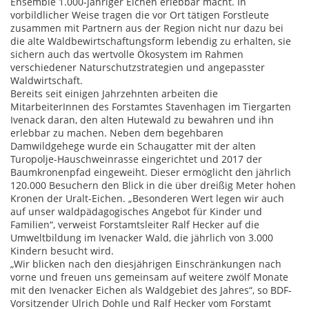
Ensemble 1.000-jähriger Eichen erlebbar macht. In
vorbildlicher Weise tragen die vor Ort tätigen Forstleute
zusammen mit Partnern aus der Region nicht nur dazu bei
die alte Waldbewirtschaftungsform lebendig zu erhalten, sie
sichern auch das wertvolle Ökosystem im Rahmen
verschiedener Naturschutzstrategien und angepasster
Waldwirtschaft.
Bereits seit einigen Jahrzehnten arbeiten die
MitarbeiterInnen des Forstamtes Stavenhagen im Tiergarten
Ivenack daran, den alten Hutewald zu bewahren und ihn
erlebbar zu machen. Neben dem begehbaren
Damwildgehege wurde ein Schaugatter mit der alten
Turopolje-Hauschweinrasse eingerichtet und 2017 der
Baumkronenpfad eingeweiht. Dieser ermöglicht den jährlich
120.000 Besuchern den Blick in die über dreißig Meter hohen
Kronen der Uralt-Eichen. „Besonderen Wert legen wir auch
auf unser waldpädagogisches Angebot für Kinder und
Familien“, verweist Forstamtsleiter Ralf Hecker auf die
Umweltbildung im Ivenacker Wald, die jährlich von 3.000
Kindern besucht wird.
„Wir blicken nach den diesjährigen Einschränkungen nach
vorne und freuen uns gemeinsam auf weitere zwölf Monate
mit den Ivenacker Eichen als Waldgebiet des Jahres“, so BDF-
Vorsitzender Ulrich Dohle und Ralf Hecker vom Forstamt