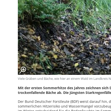
Viele Gräben und Bäche, wie hier an einem Wald im Landkreis Nie
Mit der ersten Sommerhitze des Jahres zeichnen sich D
trockenfallende Bäche ab. Die jüngsten Starkregenfälle
Der Bund Deutscher Forstleute (BDF) weist darauf hin,
sommerlichen Hitzerisiko und Wassermangel vorzubeug
im Winter entscheidend für die Bodenfeuchte im Somme