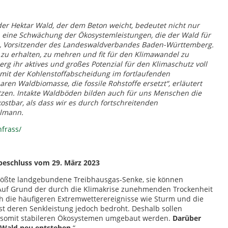
der Hektar Wald, der dem Beton weicht, bedeutet nicht nur
 eine Schwächung der Ökosystemleistungen, die der Wald für
nn, Vorsitzender des Landeswaldverbandes Baden-Württemberg.
r zu erhalten, zu mehren und fit für den Klimawandel zu
 ihr aktives und großes Potenzial für den Klimaschutz voll
 mit der Kohlenstoffabscheidung im fortlaufenden
en Waldbiomasse, die fossile Rohstoffe ersetzt“, erläutert
tzen. Intakte Waldböden bilden auch für uns Menschen die
ostbar, als dass wir es durch fortschreitenden
llmann.
frass/
beschluss vom 29. März 2023
rößte landgebundene Treibhausgas-Senke, sie können
Auf Grund der durch die Klimakrise zunehmenden Trockenheit
h die häufigeren Extremwetterereignisse wie Sturm und die
t deren Senkleistung jedoch bedroht. Deshalb sollen
d somit stabileren Ökosystemen umgebaut werden.
Darüber
r Wald neu entstehen
.“