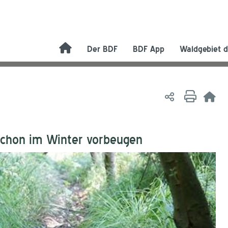
Der BDF
BDF App
Waldgebiet d
chon im Winter vorbeugen