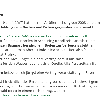
en
rtschaft (LWF) hat in einer Veröffentlichung von 2008 eine um
rbildung) von Buchen und Eichen gegenüber Kiefernwald
klima/dateien/a66-wasserverbrauch-von-waeldern.pdf
18 auf einem Aueboden in Scheuring (Landkreis Landsberg am
ligen Baumart bei gleichem Boden zur Verfügung
steht. Im
n Laubbäumen Ahorn, Linde, Kirsche 350 Liter, also fast die
st-Projekt)
Zürich wies jüngst in einem Vortrag darauf hin, dass
g für den Wasserhaushalt sind. Quelle: Allg. Forstzeitschrift
ern
befasste sich jüngst eine Vortragsveranstaltung in Bayern.
ist hinsichtlich der Bereitstellung von qualitativ hochwertigem
gerung von Hochwasserspitzen von eminenter Bedeutung, so
Wald (BFW) in einem Fachbeitrag. Quelle:
ald/waldboden/wald-und-wasser