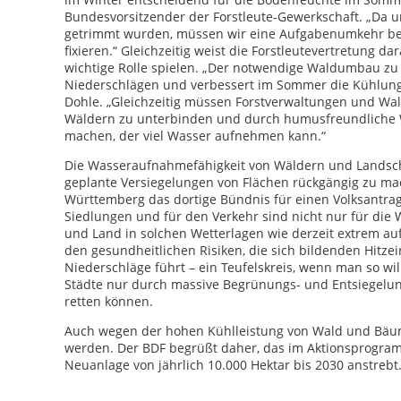
Bundesvorsitzender der Forstleute-Gewerkschaft. „Da u
getrimmt wurden, müssen wir eine Aufgabenumkehr be
fixieren.“ Gleichzeitig weist die Forstleutevertretung d
wichtige Rolle spielen. „Der notwendige Waldumbau z
Niederschlägen und verbessert im Sommer die Kühlung
Dohle. „Gleichzeitig müssen Forstverwaltungen und Wal
Wäldern zu unterbinden und durch humusfreundliche
machen, der viel Wasser aufnehmen kann.“
Die Wasseraufnahmefähigkeit von Wäldern und Landsch
geplante Versiegelungen von Flächen rückgängig zu ma
Württemberg das dortige Bündnis für einen Volksantrag
Siedlungen und für den Verkehr sind nicht nur für die 
und Land in solchen Wetterlagen wie derzeit extrem au
den gesundheitlichen Risiken, die sich bildenden Hitz
Niederschläge führt – ein Teufelskreis, wenn man so will.
Städte nur durch massive Begrünungs- und Entsiegelu
retten können.
Auch wegen der hohen Kühlleistung von Wald und Bäume
werden. Der BDF begrüßt daher, das im Aktionsprogram
Neuanlage von jährlich 10.000 Hektar bis 2030 anstrebt