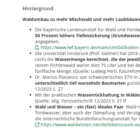
Hintergrund
Waldumbau zu mehr Mischwald und mehr Laubbäum
Die bayerische Landesanstalt für Wald und Forstwi
50 Prozent höhere Tiefensickerung (Grundwasse
angegeben.
https://www.lwf.bayern.de/mam/cms04/boden-
Die Universität Innsbruck (Prof. Geitner) hat 20
Lech) die
Wassermenge berechnet, die der jewei
reinen Fichtenwald waren dies 75 Liter und bei de
fünffache Menge. (Quelle: Ludwig Pertl, futurefore
Dr. Marius Floriancic von schweizerischen ETH in 
unterschiedlich tief wurzelnde Baumarten
günsti
12/2023 S. 27
Mit der praktischen
Wasserrückhaltung in Wäld
Quelle: Allg. Forstzeitschrift 12/2023 S. 27 ff
Wald und Wasser – ein (fast) ideales Paar
: Wald 
Trinkwasser, aber auch der Dämpfung und Verzö
die österreichische Bundesforschungsanstalt für 
https://www.waldwissen.net/de/lebensraum-w