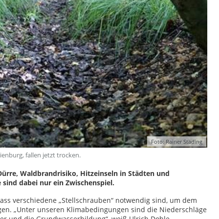
Foto: Rainer Städing
nburg, fallen jetzt trocken.
ürre, Waldbrandrisiko, Hitzeinseln in Städten und
 sind dabei nur ein Zwischenspiel.
 dass verschiedene „Stellschrauben“ notwendig sind, um dem
en. „Unter unseren Klimabedingungen sind die Niederschläge
r und die Grundwasserbildung“, weiß Ulrich Dohle,