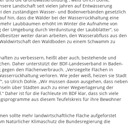
nsere Landschaft seit vielen Jahren auf Entwässerung
i den zuständigen Wasser- und Bodenverbänden gesetzlich
arauf hin, dass die Wälder bei der Wasserrückhaltung eine
u mehr Laubbäumen erhöht im Winter die Aufnahme von
 der Umgebung durch Verdunstung der Laubblätter“, so
dbesitzer weiter daran arbeiten, den Wasserabfluss aus den
 Waldwirtschaft den Waldboden zu einem Schwamm zu
aften zu verbessern, heißt aber auch, bestehende und
chen. Daher unterstützt der BDF-Landesverband in Baden-
 gegen den Flächenverbrauch. „Versiegelte Flächen in
Wasserrückhaltung verloren. Wie jeder weiß, heizen sie Stadt
f“, so Ulrich Dohle. „Wir müssen davon ausgehen, dass neben
einseln über Städten auch zu einer Wegverlagerung der
“ Daher ist für die Fachleute im BDF klar, dass sich viele
ngsprogramme aus diesem Teufelskreis für ihre Bewohner
n sollte mehr landwirtschaftliche Fläche aufgeforstet
m Natürlicher Klimaschutz die Bundesregierung die
.