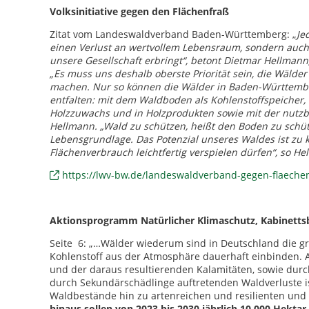
Volksinitiative gegen den Flächenfraß
Zitat vom Landeswaldverband Baden-Württemberg: „
Je
einen Verlust an wertvollem Lebensraum, sondern auch
unsere Gesellschaft erbringt“, betont Dietmar Hellma
„Es muss uns deshalb oberste Priorität sein, die Wälde
machen. Nur so können die Wälder in Baden-Württemberg
entfalten: mit dem Waldboden als Kohlenstoffspeicher,
Holzzuwachs und in Holzprodukten sowie mit der nutzbar
Hellmann. „Wald zu schützen, heißt den Boden zu schü
Lebensgrundlage. Das Potenzial unseres Waldes ist zu k
Flächenverbrauch leichtfertig verspielen dürfen“, so He
https://lwv-bw.de/landeswaldverband-gegen-flaechen
Aktionsprogramm Natürlicher Klimaschutz, Kabinetts
Seite 6: „…Wälder wiederum sind in Deutschland die g
Kohlenstoff aus der Atmosphäre dauerhaft einbinden. 
und der daraus resultierenden Kalamitäten, sowie durc
durch Sekundärschädlinge auftretenden Waldverluste is
Waldbestände hin zu artenreichen und resilienten un
hinaus sollen von 2023 bis 2030 jährlich 10.000 Hekta