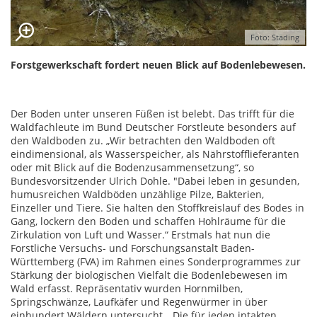
Foto: Städing
Forstgewerkschaft fordert neuen Blick auf Bodenlebewesen.
Der Boden unter unseren Füßen ist belebt. Das trifft für die
Waldfachleute im Bund Deutscher Forstleute besonders auf
den Waldboden zu. „Wir betrachten den Waldboden oft
eindimensional, als Wasserspeicher, als Nährstofflieferanten
oder mit Blick auf die Bodenzusammensetzung“, so
Bundesvorsitzender Ulrich Dohle. "Dabei leben in gesunden,
humusreichen Waldböden unzählige Pilze, Bakterien,
Einzeller und Tiere. Sie halten den Stoffkreislauf des Bodes in
Gang, lockern den Boden und schaffen Hohlräume für die
Zirkulation von Luft und Wasser.“ Erstmals hat nun die
Forstliche Versuchs- und Forschungsanstalt Baden-
Württemberg (FVA) im Rahmen eines Sonderprogrammes zur
Stärkung der biologischen Vielfalt die Bodenlebewesen im
Wald erfasst. Repräsentativ wurden Hornmilben,
Springschwänze, Laufkäfer und Regenwürmer in über
einhundert Wäldern untersucht. „Die für jeden intakten