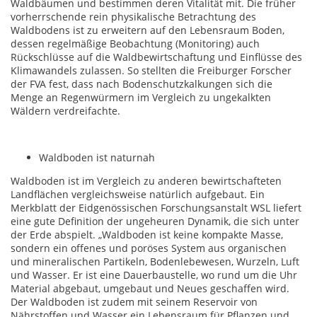
Waldbäumen und bestimmen deren Vitalität mit. Die früher
vorherrschende rein physikalische Betrachtung des
Waldbodens ist zu erweitern auf den Lebensraum Boden,
dessen regelmäßige Beobachtung (Monitoring) auch
Rückschlüsse auf die Waldbewirtschaftung und Einflüsse des
Klimawandels zulassen. So stellten die Freiburger Forscher
der FVA fest, dass nach Bodenschutzkalkungen sich die
Menge an Regenwürmern im Vergleich zu ungekalkten
Wäldern verdreifachte.
Waldboden ist naturnah
Waldboden ist im Vergleich zu anderen bewirtschafteten
Landflächen vergleichsweise natürlich aufgebaut. Ein
Merkblatt der Eidgenössischen Forschungsanstalt WSL liefert
eine gute Definition der ungeheuren Dynamik, die sich unter
der Erde abspielt. „Waldboden ist keine kompakte Masse,
sondern ein offenes und poröses System aus organischen
und mineralischen Partikeln, Bodenlebewesen, Wurzeln, Luft
und Wasser. Er ist eine Dauerbaustelle, wo rund um die Uhr
Material abgebaut, umgebaut und Neues geschaffen wird.
Der Waldboden ist zudem mit seinem Reservoir von
Nährstoffen und Wasser ein Lebensraum für Pflanzen und