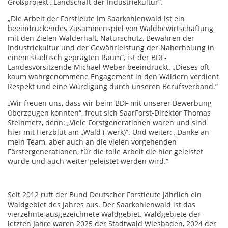
Großprojekt „Landschaft der Industriekultur“.
„Die Arbeit der Forstleute im Saarkohlenwald ist ein
beeindruckendes Zusammenspiel von Waldbewirtschaftung
mit den Zielen Walderhalt, Naturschutz, Bewahren der
Industriekultur und der Gewährleistung der Naherholung in
einem städtisch geprägten Raum“, ist der BDF-
Landesvorsitzende Michael Weber beeindruckt. „Dieses oft
kaum wahrgenommene Engagement in den Wäldern verdient
Respekt und eine Würdigung durch unseren Berufsverband.“
„Wir freuen uns, dass wir beim BDF mit unserer Bewerbung
überzeugen konnten“, freut sich SaarForst-Direktor Thomas
Steinmetz, denn: „Viele Forstgenerationen waren und sind
hier mit Herzblut am „Wald (-werk)“. Und weiter: „Danke an
mein Team, aber auch an die vielen vorgehenden
Förstergenerationen, für die tolle Arbeit die hier geleistet
wurde und auch weiter geleistet werden wird.“
Seit 2012 ruft der Bund Deutscher Forstleute jährlich ein
Waldgebiet des Jahres aus. Der Saarkohlenwald ist das
vierzehnte ausgezeichnete Waldgebiet. Waldgebiete der
letzten Jahre waren 2025 der Stadtwald Wiesbaden, 2024 der