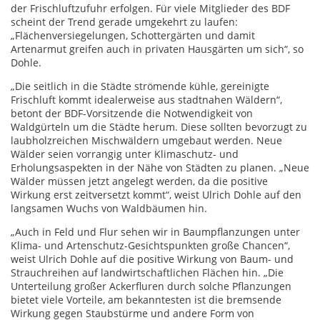
der Frischluftzufuhr erfolgen. Für viele Mitglieder des BDF
scheint der Trend gerade umgekehrt zu laufen:
„Flächenversiegelungen, Schottergärten und damit
Artenarmut greifen auch in privaten Hausgärten um sich“, so
Dohle.
„Die seitlich in die Städte strömende kühle, gereinigte
Frischluft kommt idealerweise aus stadtnahen Wäldern“,
betont der BDF-Vorsitzende die Notwendigkeit von
Waldgürteln um die Städte herum. Diese sollten bevorzugt zu
laubholzreichen Mischwäldern umgebaut werden. Neue
Wälder seien vorrangig unter Klimaschutz- und
Erholungsaspekten in der Nähe von Städten zu planen. „Neue
Wälder müssen jetzt angelegt werden, da die positive
Wirkung erst zeitversetzt kommt“, weist Ulrich Dohle auf den
langsamen Wuchs von Waldbäumen hin.
„Auch in Feld und Flur sehen wir in Baumpflanzungen unter
Klima- und Artenschutz-Gesichtspunkten große Chancen“,
weist Ulrich Dohle auf die positive Wirkung von Baum- und
Strauchreihen auf landwirtschaftlichen Flächen hin. „Die
Unterteilung großer Ackerfluren durch solche Pflanzungen
bietet viele Vorteile, am bekanntesten ist die bremsende
Wirkung gegen Staubstürme und andere Form von