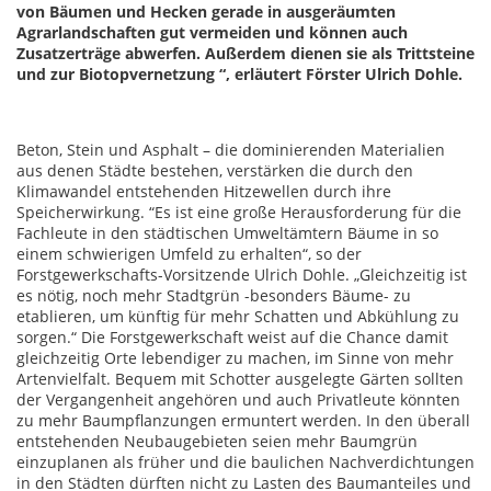
von Bäumen und Hecken gerade in ausgeräumten
Agrarlandschaften gut vermeiden und können auch
Zusatzerträge abwerfen. Außerdem dienen sie als Trittsteine
und zur Biotopvernetzung “, erläutert Förster Ulrich Dohle.
Beton, Stein und Asphalt – die dominierenden Materialien
aus denen Städte bestehen, verstärken die durch den
Klimawandel entstehenden Hitzewellen durch ihre
Speicherwirkung. “Es ist eine große Herausforderung für die
Fachleute in den städtischen Umweltämtern Bäume in so
einem schwierigen Umfeld zu erhalten“, so der
Forstgewerkschafts-Vorsitzende Ulrich Dohle. „Gleichzeitig ist
es nötig, noch mehr Stadtgrün -besonders Bäume- zu
etablieren, um künftig für mehr Schatten und Abkühlung zu
sorgen.“ Die Forstgewerkschaft weist auf die Chance damit
gleichzeitig Orte lebendiger zu machen, im Sinne von mehr
Artenvielfalt. Bequem mit Schotter ausgelegte Gärten sollten
der Vergangenheit angehören und auch Privatleute könnten
zu mehr Baumpflanzungen ermuntert werden. In den überall
entstehenden Neubaugebieten seien mehr Baumgrün
einzuplanen als früher und die baulichen Nachverdichtungen
in den Städten dürften nicht zu Lasten des Baumanteiles und