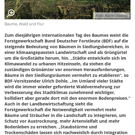
Foto: Rainer Städing
Bäume, Wald und Flur
Zum diesjährigen Internationalen Tag des Baumes weist die
Forstgewerkschaft Bund Deutscher Forstleute (BDF) auf die
steigende Bedeutung von Bäumen in Siedlungsbereichen, in
einer klimaangepassten Landwirtschaft und als Grüngürtel
um die Großstädte herum, hin. „Städte entwickeln sich im
Klimawandel zu urbanen Hitzeinseln, da stehen die
zuständigen Grünämter vor enormen Herausforderungen,
Bäume in den Siedlungsräumen vermehrt zu etablieren“, so
BDF-Vorsitzender Ulrich Dohle. „Im Umland vieler Städte
wird die immer wieder geforderte Waldvermehrung zur
Verbesserung des Stadtklimas zunehmend wichtiger,
kollidiert aber gerade dort mit den enormen Bodenpreisen.“
Auch in der Landbewirtschaftung sieht die
Forstgewerkschaft die Notwendigkeit vermehrt mehr
Bäume und Sträucher in die Landschaft zu integrieren, um
Schutz vor Austrocknung, mehr Artenvielfalt und mehr
Bodenleben zu erreichen. „Staubstürme und
Trockenschäden lassen sich nachweislich durch Integration