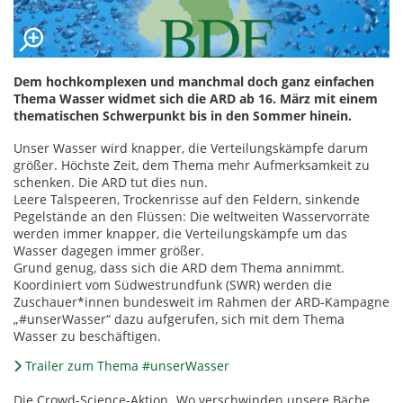
Dem hochkomplexen und manchmal doch ganz einfachen
Thema Wasser widmet sich die ARD ab 16. März mit einem
thematischen Schwerpunkt bis in den Sommer hinein.
Unser Wasser wird knapper, die Verteilungskämpfe darum
größer. Höchste Zeit, dem Thema mehr Aufmerksamkeit zu
schenken. Die ARD tut dies nun.
Leere Talspeeren, Trockenrisse auf den Feldern, sinkende
Pegelstände an den Flüssen: Die weltweiten Wasservorräte
werden immer knapper, die Verteilungskämpfe um das
Wasser dagegen immer größer.
Grund genug, dass sich die ARD dem Thema annimmt.
Koordiniert vom Südwestrundfunk (SWR) werden die
Zuschauer*innen bundesweit im Rahmen der ARD-Kampagne
„#unserWasser“ dazu aufgerufen, sich mit dem Thema
Wasser zu beschäftigen.
Trailer zum Thema #unserWasser
Die Crowd-Science-Aktion „Wo verschwinden unsere Bäche