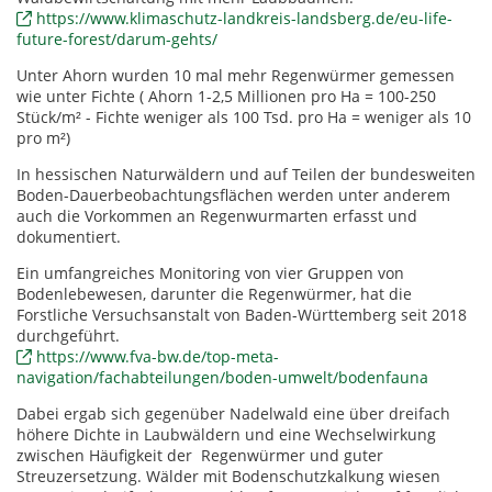
https://www.klimaschutz-landkreis-landsberg.de/eu-life-
future-forest/darum-gehts/
Unter Ahorn wurden 10 mal mehr Regenwürmer gemessen
wie unter Fichte ( Ahorn 1-2,5 Millionen pro Ha = 100-250
Stück/m² - Fichte weniger als 100 Tsd. pro Ha = weniger als 10
pro m²)
In hessischen Naturwäldern und auf Teilen der bundesweiten
Boden-Dauerbeobachtungsflächen werden unter anderem
auch die Vorkommen an Regenwurmarten erfasst und
dokumentiert.
Ein umfangreiches Monitoring von vier Gruppen von
Bodenlebewesen, darunter die Regenwürmer, hat die
Forstliche Versuchsanstalt von Baden-Württemberg seit 2018
durchgeführt.
https://www.fva-bw.de/top-meta-
navigation/fachabteilungen/boden-umwelt/bodenfauna
Dabei ergab sich gegenüber Nadelwald eine über dreifach
höhere Dichte in Laubwäldern und eine Wechselwirkung
zwischen Häufigkeit der Regenwürmer und guter
Streuzersetzung. Wälder mit Bodenschutzkalkung wiesen