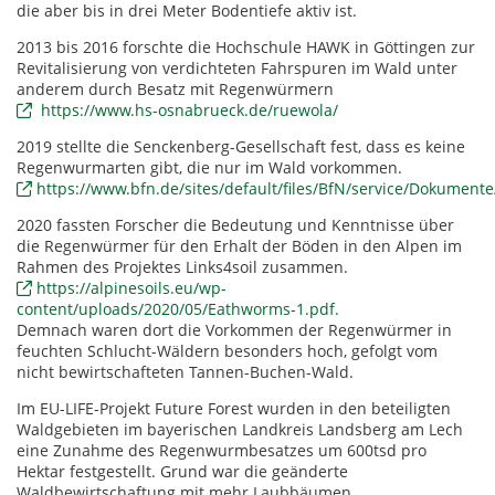
die aber bis in drei Meter Bodentiefe aktiv ist.
2013 bis 2016 forschte die Hochschule HAWK in Göttingen zur
Revitalisierung von verdichteten Fahrspuren im Wald unter
anderem durch Besatz mit Regenwürmern
https://www.hs-osnabrueck.de/ruewola/
2019 stellte die Senckenberg-Gesellschaft fest, dass es keine
Regenwurmarten gibt, die nur im Wald vorkommen.
https://www.bfn.de/sites/default/files/BfN/service/Dokumente
2020 fassten Forscher die Bedeutung und Kenntnisse über
die Regenwürmer für den Erhalt der Böden in den Alpen im
Rahmen des Projektes Links4soil zusammen.
https://alpinesoils.eu/wp-
content/uploads/2020/05/Eathworms-1.pdf.
Demnach waren dort die Vorkommen der Regenwürmer in
feuchten Schlucht-Wäldern besonders hoch, gefolgt vom
nicht bewirtschafteten Tannen-Buchen-Wald.
Im EU-LIFE-Projekt Future Forest wurden in den beteiligten
Waldgebieten im bayerischen Landkreis Landsberg am Lech
eine Zunahme des Regenwurmbesatzes um 600tsd pro
Hektar festgestellt. Grund war die geänderte
Waldbewirtschaftung mit mehr Laubbäumen.