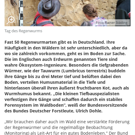
Foto: Rainer Städing
Tag des Regenwurms
Fast 50 Regenwurmarten gibt es in Deutschland. Ihre
Häufigkeit in den Wäldern ist sehr unterschiedlich, aber da
wo sie zahlreich vorkommen, geht es im Boden zur Sache.
Die im Englischen auch Erdwurm genannten Tiere sind
wahre Ökosystem-Ingenieure. Besonders die tiefgrabenden
Würmer, wie der Tauwurm (Lumbricus terrestris) buddeln
ihre Gänge bis zu drei Meter tief und belüften dabei den
Boden, verteilen Humusmaterial in die Tiefe und
hinterlassen überall ihren äußerst fruchtbaren Kot, auch als
Wurmhumus bekannt. „Die kleinen Tiefbauspezialisten
verfestigen ihre Gänge und schaffen dadurch ein stabiles
Porensystem im Waldboden“, weiß der Bundesvorsitzende
des Bundes Deutscher Forstleute, Ulrich Dohle.
„Wir brauchen daher auch im Wald eine verstärkte Förderung
der Regenwürmer und die regelmäßige Beobachtung
(Monitoring) als Leit-Art für ein gutes Bodenleben.“ Der Bund