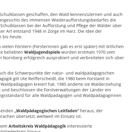
r Schulklassen geschaffen, den Wald kennenzulernen und auch
 angesichts des immensen Wiederaufforstungsbedarfes die
 Schulklassen bei der Aufforstung und Pflege der Wälder über
er Art entstand 1948 in Zorge im Harz. Die Idee der
 bis heute.
elen Förstern (Försterinnen gab es erst später) mit örtlichen
te beliebten
Waldjugendspiele
wurden erstmals 1970 vom
i Nürnberg erfolgreich ausprobiert und verbreiteten sich über
uch die Schwerpunkte der natur- und waldpädagogischen
gogik gilt Ute Reifferscheidt, die 1980 beim Forstamt in
 Waldpädagogen kreiert hat. 1985 änderte sie Walderziehung
en und beschlossen die Forstverwaltungen der Länder ein
ungsstandard für alle Waldpädagogen und Waldpädagoginnen
isenden
„Waldpädagogischen Leitfaden“
heraus, der
rachen übersetzt, weltweit im Einsatz ist.
einem
Arbeitskreis Waldpädagogik
interessierte
gliederkreis hinaus.