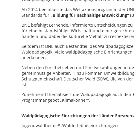
Ab 2014 beeinflusste das Weltaktionsprogramm der UN
Standards für
„Bildung für nachhaltige Entwicklung“
(B
BNE befähigt Lernende, informierte Entscheidungen zu
für eine bestandsfähige Wirtschaft und einer gerechten
handeln und dabei die kulturelle Vielfalt zu respektier
Seitdem ist BNE auch Bestandteil des Waldpädagogikzert
Waldpädagogik. Viele waldpädagogische Einrichtungen l
anerkennen.
Neben den Forstbetrieben und Forstverwaltungen in den
gemeinnützige Anbieter. Hinzu kommen Umweltbildungs
Schutzgemeinschaft Deutscher Wald (SDW), die von der ö
ist.
Zunehmend thematisiert die Waldpädagogik auch den
Programmangebot „Klimakönner“.
Waldpädagogische Einrichtungen der Länder-Forstverw
Jugendwaldheime* /Walderlebniseinrichtungen