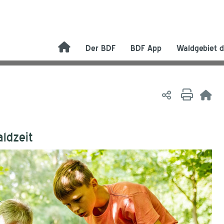
Der BDF
BDF App
Waldgebiet d
ldzeit