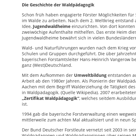
Die Geschichte der Waldpädagogik
Schon früh haben engagierte Förster Möglichkeiten fü
im Walde zu arbeiten. Nach dem 2. Weltkrieg entstand
Idee,
Jugendwaldheime
einzurichten. Von dort konnten
zweiwöchige Aufenthalte mithelfen. Das erste Heim dies
Jugendwaldheime bewährt sich in vielen Bundesländern
Wald- und Naturführungen wurden nach dem Krieg von vi
Schulen und Gruppen durchgeführt. Die über Jahrzehn
bayerischen Forstamtsleiter Hans-Heinrich Vangerow be
ganz (West)Deutschland.
Mit dem Aufkommen der
Umweltbildung
entstanden a
Arbeit ab den 1980er Jahren. Als Pionierin der Waldpäda
Aachen mit dem Begriff Walderziehung de Tätigkeit des
in Waldpädagogik. (Quelle Wikipedia). 2007 erarbeitet
„Zertifikat Waldpädagogik“
, welches seitdem Ausbild
ist.
1994 gab die bayerische Forstverwaltung einen wegwe
mittlerweile zum achten Mal aktualisiert und in neun Sp
Der Bund Deutscher Forstleute vernetzt seit 2003 in s
Waldpädagogen und Waldpädagoginnen über seinen Mit