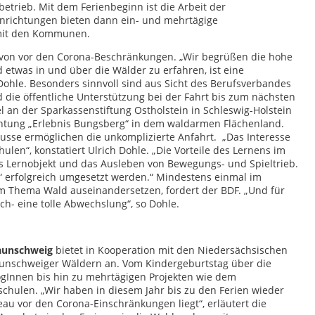
etrieb. Mit dem Ferienbeginn ist die Arbeit der
inrichtungen bieten dann ein- und mehrtägige
 mit den Kommunen.
 von vor den Corona-Beschränkungen. „Wir begrüßen die hohe
etwas in und über die Wälder zu erfahren, ist eine
ohle. Besonders sinnvoll sind aus Sicht des Berufsverbandes
die öffentliche Unterstützung bei der Fahrt bis zum nächsten
el an der Sparkassenstiftung Ostholstein in Schleswig-Holstein
ichtung „Erlebnis Bungsberg“ in dem waldarmen Flächenland.
Busse ermöglichen die unkomplizierte Anfahrt. „Das Interesse
en“, konstatiert Ulrich Dohle. „Die Vorteile des Lernens im
s Lernobjekt und das Ausleben von Bewegungs- und Spieltrieb.
 erfolgreich umgesetzt werden.“ Mindestens einmal im
em Thema Wald auseinandersetzen, fordert der BDF. „Und für
ch- eine tolle Abwechslung“, so Dohle.
raunschweig
bietet in Kooperation mit den Niedersächsischen
unschweiger Wäldern an. Vom Kindergeburtstag über die
ogInnen bis hin zu mehrtägigen Projekten wie dem
hulen. „Wir haben in diesem Jahr bis zu den Ferien wieder
au vor den Corona-Einschränkungen liegt“, erläutert die