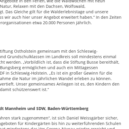
 Angebote in den Ferien, wie die Waldwochen mit neun
Natur, Relaxen mit den Dachsen, Wolfswald,
. Das Gleiche gilt für die Walderlebnistage und unsere
 wir auch hier unser Angebot erweitert haben.“ In den Zeiten
erorganisationen etwa 20.000 Personen jährlich.
stiftung Ostholstein gemeinsam mit den Schleswig-
und Grundschulklassen im Landkreis soll mindestens einmal
t werden. „Vorbildlich ist, dass die Stiftung Busse bereithält,
s Bungsberg ermöglichen und auch ein Mittagessen
DF in Schleswig-Holstein. „Es ist ein großer Gewinn für die
nahme die Natur im jährlichen Wandel erleben zu können.
ertieft. Unser gemeinsames Anliegen ist es, den Kindern den
damit schützenswert ist.“
tadt Mannheim und SDW, Baden-Württemberg
hren stark zugenommen“, ist sich Daniel Weissgärber sicher,
geboten für Kindergärten bis hin zu weiterführenden Schulen
 hat mindestens das Vor-Corona-Niveau wieder erreicht und