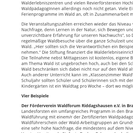
Walderlebniszentren und vielen Revierförstereien Hochb
WaldpädagogInnen allerdings noch nicht getan. Viele E
Ferienprogramme im Wald an, oft in Zusammenarbeit
Die Veranstaltungszahlen erreichen wieder das Niveau
Nachfrage, denn Lernen in der Natur, sich Bewegen und 
unverzichtbare Erfahrung für unseren Nachwuchs“, so D
regelmäßige Waldbesuche über die ganze Schulzeit und 
Wald. „Hier sollten sich die Verantwortlichen ein Beispi
nehmen.“ Die Stiftung finanziert die Walderlebniseinr
Die Teilnahme nebst Mittagessen ist kostenlos, eigene 
am Thema Wald ist ungebrochen hoch, auch bei den Schul
Wald beschränken sich dabei nicht nur auf den Wald al
Auch anderer Unterricht kann im „Klassenzimmer Wald“
Schuljahr sollten Schüler und Schülerinnen sich mit d
Kindergärten ist ein Waldtag pro Woche – dort wo mögli
Vier Beispiele
Der Förderverein Waldforum Riddagshausen e.V. in B
Landesforsten ein umfangreiches Programm in den Bra
Waldführung mit einem/r der Zertifizierten Waldpädag
Waldführerschein oder Wald-Arbeitsgruppen an Grundsc
eine sehr hohe Nachfrage, die mindestens auf dem Nive