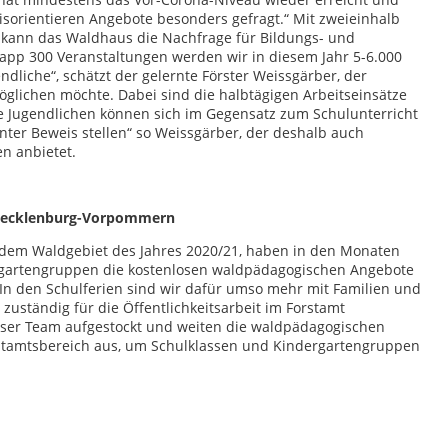
nisorientieren Angebote besonders gefragt.“ Mit zweieinhalb
, kann das Waldhaus die Nachfrage für Bildungs- und
app 300 Veranstaltungen werden wir in diesem Jahr 5-6.000
liche“, schätzt der gelernte Förster Weissgärber, der
öglichen möchte. Dabei sind die halbtägigen Arbeitseinsätze
Die Jugendlichen können sich im Gegensatz zum Schulunterricht
unter Beweis stellen“ so Weissgärber, der deshalb auch
n anbietet.
n Mecklenburg-Vorpommern
dem Waldgebiet des Jahres 2020/21, haben in den Monaten
rgartengruppen die kostenlosen waldpädagogischen Angebote
n den Schulferien sind wir dafür umso mehr mit Familien und
ständig für die Öffentlichkeitsarbeit im Forstamt
ser Team aufgestockt und weiten die waldpädagogischen
stamtsbereich aus, um Schulklassen und Kindergartengruppen