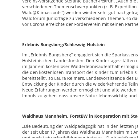
Vereins-Vorsitzende Stefanie Bucher-Pekrun. „Auch die
verschiedenen Themenschwerpunkten (z. B. Expedition 
Wald@Klimascouts“) werden wieder sehr gut nachgefragt
Waldforum-Juniortage zu verschiedenen Themen, so dass
vor Corona erreichte der Förderverein mit seinen Partn
Erlebnis Bungsberg/Schleswig-Holstein
Im „Erlebnis Bungsberg“ engagiert sich die Sparkassen
Holsteinischen Landesforsten. Den Kindertagesstätten 
im Jahr ein kostenloser Walderlebnisaufenthalt ermöglich
die den kostenlosen Transport der Kinder zum Erlebni
bereitstellt“, so Laura Reimers, Landesvorsitzende des B
Entwicklung der Kinder durch die wiederkehrende Teil
Neue Erfahrungen werden ermöglicht und alte werden v
Impuls zu geben, dass unsere Natur lebenswichtig und 
Waldhaus Mannheim, ForstBW in Kooperation mit S
„Die Bedeutung der Waldpädagogik hat in den letzten Ja
der seit über 17 Jahren das Waldhaus Mannheim mit An
und auch Lehrerfortbildungen betreut. „Die Nachfrage