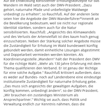
Auf die Entwicklung konsistenter Erholungskonzepte für das
Wandern im Wald setzt auch der DWV-Präsident. „Dazu
gehört, naturnahe Pfade und unbefestigte Waldwege
unbedingt zu erhalten“, so Rauchfuß. Auf der anderen Seite
seien hier die Angebote der DWV-Wanderführer*innen® an
die Bevölkerung bedeutsam, weil sie nicht nur regionale
Identität stärkten, sondern auch für die Natur
sensibilisierten. Rauchfuß: „Angesichts des Klimawandels
und des Verlusts der Artenvielfalt ist dies kaum hoch genug
einzuschätzen. Neben der Stärkung solcher Angebote müsse
die Zuständigkeit für Erholung im Wald bundesweit künftig
gebündelt werden, damit einheitliche Lösungen abgestimmt
und Doppelarbeit vermieden werden könnten. Als
Koordinierungsstelle „Wandern“ hält der Präsident den DWV
für die richtige Wahl: „Mehr als 130 Jahre Erfahrung mit dem
Thema qualifizieren den Verband. Er ist genau der Richtige
für eine solche Aufgabe.“ Rauchfuß kritisiert außerdem, dass
es weder auf Bundes- noch auf Länderebene eine eindeutige
institutionelle Zuständigkeit für naturnahe Erholung gebe.
„Das muss sich angesichts der gewaltigen Aufgaben, die
künftig kommen, unbedingt ändern“, so der DWV-Präsident,
„Wir brauchen ein zuständiges Ministerium als
Ansprechpartner.“ Wichtig sei auch, dass Politik und
Verwaltung endlich zur Kenntnis nähmen, dass die