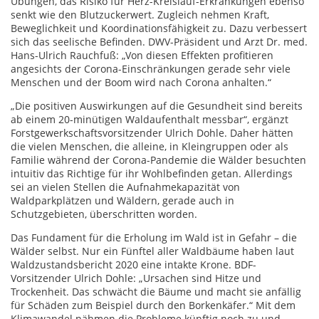
Übungen, das Risiko für Herz-Kreislauf-Erkrankungen ebenso
senkt wie den Blutzuckerwert. Zugleich nehmen Kraft,
Beweglichkeit und Koordinationsfähigkeit zu. Dazu verbessert
sich das seelische Befinden. DWV-Präsident und Arzt Dr. med.
Hans-Ulrich Rauchfuß: „Von diesen Effekten profitieren
angesichts der Corona-Einschränkungen gerade sehr viele
Menschen und der Boom wird nach Corona anhalten.“
„Die positiven Auswirkungen auf die Gesundheit sind bereits
ab einem 20-minütigen Waldaufenthalt messbar“, ergänzt
Forstgewerkschaftsvorsitzender Ulrich Dohle. Daher hätten
die vielen Menschen, die alleine, in Kleingruppen oder als
Familie während der Corona-Pandemie die Wälder besuchten
intuitiv das Richtige für ihr Wohlbefinden getan. Allerdings
sei an vielen Stellen die Aufnahmekapazität von
Waldparkplätzen und Wäldern, gerade auch in
Schutzgebieten, überschritten worden.
Das Fundament für die Erholung im Wald ist in Gefahr – die
Wälder selbst. Nur ein Fünftel aller Waldbäume haben laut
Waldzustandsbericht 2020 eine intakte Krone. BDF-
Vorsitzender Ulrich Dohle: „Ursachen sind Hitze und
Trockenheit. Das schwächt die Bäume und macht sie anfällig
für Schäden zum Beispiel durch den Borkenkäfer.“ Mit dem
Klimawandel nähmen die Probleme künftig noch zu und