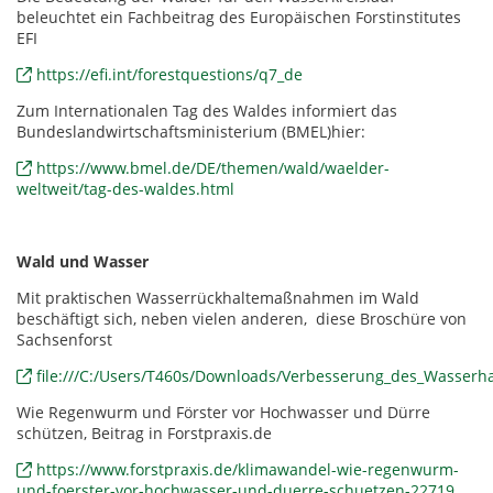
beleuchtet ein Fachbeitrag des Europäischen Forstinstitutes
EFI
https://efi.int/forestquestions/q7_de
Zum Internationalen Tag des Waldes informiert das
Bundeslandwirtschaftsministerium (BMEL)hier:
https://www.bmel.de/DE/themen/wald/waelder-
weltweit/tag-des-waldes.html
Wald und Wasser
Mit praktischen Wasserrückhaltemaßnahmen im Wald
beschäftigt sich, neben vielen anderen, diese Broschüre von
Sachsenforst
file:///C:/Users/T460s/Downloads/Verbesserung_des_Wasserh
Wie Regenwurm und Förster vor Hochwasser und Dürre
schützen, Beitrag in Forstpraxis.de
https://www.forstpraxis.de/klimawandel-wie-regenwurm-
und-foerster-vor-hochwasser-und-duerre-schuetzen-22719