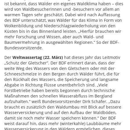
ist bekannt, dass Wälder ein eigenes Waldklima haben – dies
wird von Waldbesucherinnen und -besuchern vor allem an
warmen Tagen sehr geschätzt. Dabei wird nach Auffassung
des BDF unterschätzt, was Wälder für das Klima in Form von
Wolkenbildung und Niederschlagswiederholung von den
Küsten bis in das Binnenland leisten. „Hierfür brauchen wir
mehr Forschung und Wissen, aber auch Wald- und
Baumvermehrung in ausgewählten Regionen.“ So der BDF-
Bundesvorsitzende.
Der
Weltwassertag (22. März)
hat dieses Jahr das Leitmotiv
„Schutz der Gletscher“. Der BDF erinnert daran, dass der
weite Weg des Wassers von den Gletschern oder mit der
Schneeschmelze in den Bergen durch Wälder führt, die für
den Rückhalt des Wassers, die Speicherung und langsame
Abgabe in Richtung Flüsse unentbehrlich sind. „Viele
Forstbetriebe haben bereits begonnen durch technische
Maßnahmen den schnellen Wasserabfluss im Bergland
aufzuhalten.“ weiß Bundesvorsitzender Dirk Schäfer. „Dazu
braucht es zusätzlich den Waldumbau mit Blick auf bessere
Wasserversickerung und auf den Aufbau der Waldböden,
damit sie noch mehr Wasser speichern können.“ Der BDF
weist darauf hin, dass mehr (winterkahle) Laubbäume mehr
Wasserversickerung in den Wäldern ermöglichen, dieses