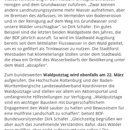
reinigen und dem Grundwasser zuführen. „Zwar können
andere Landnutzungssysteme mehr Wasser aufnehmen, aber
im Bremsen des Abflusses, im Vermeiden von Bodenerosion
und in der Reinigung auf dem Weg ins Grundwasser sind
unsere Wälder unschlagbar“, so Dirk Schäfer. Ein gutes
Beispiel sind die letzten beiden Waldgebiete des Jahres, die
der BDF jährlich ausruft. So wird im Stadtwald Augsburg
bereits seit dem Mittelalter Flusswasser in den Wald geleitet,
um es so gefiltert als Trinkwasser zu nutzen. Die Stadtforst
Wiesbaden hat kilometerlange Stollen unter dem Stadtwald,
die etwa ein Drittel des Wasserbedarfs der Bevölkerung unter
dem Wald „abzapfen“.
Zum bundesweiten
Waldputztag wird ebenfalls am 22. März
aufgerufen. Die Hochschule Rottenburg und der Baden-
Württembergische Landeswaldverband koordinieren die
Waldputztage und stellen vor allem ein Aktionsportal und
umfangreiche Hilfestellungen zur Verfügung. „Waldputztage
sind ein wichtiger Baustein mit bürgerschaftlichem
Engagement den Wald sauber zu halten und Bewusstsein für
eine müllfreie Landschaft zu schaffen“, betont BDF-
Bundesvorsitzender Dirk Schäfer. „Gleichzeitig begrüßen wir
aber auch das zunehmende Verständnis dafür, dass Wälder
zwar müllfrei, aber nicht aufgeräumt sein sollen.“ Die