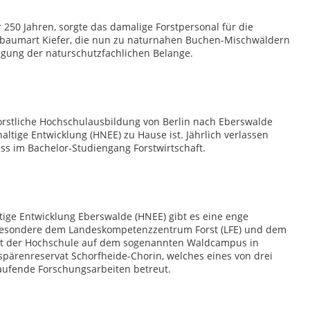
50 Jahren, sorgte das damalige Forstpersonal für die
rbaumart Kiefer, die nun zu naturnahen Buchen-Mischwäldern
igung der naturschutzfachlichen Belange.
forstliche Hochschulausbildung von Berlin nach Eberswalde
altige Entwicklung (HNEE) zu Hause ist. Jährlich verlassen
s im Bachelor-Studiengang Forstwirtschaft.
ige Entwicklung Eberswalde (HNEE) gibt es eine enge
sbesondere dem Landeskompetenzzentrum Forst (LFE) und dem
it der Hochschule auf dem sogenannten Waldcampus in
spärenreservat Schorfheide-Chorin, welches eines von drei
laufende Forschungsarbeiten betreut.