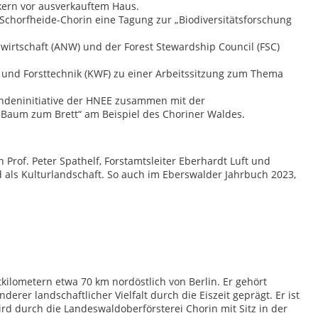
kern vor ausverkauftem Haus.
Schorfheide-Chorin eine Tagung zur „Biodiversitätsforschung
irtschaft (ANW) und der Forest Stewardship Council (FSC)
und Forsttechnik (KWF) zu einer Arbeitssitzung zum Thema
endeninitiative der HNEE zusammen mit der
Baum zum Brett“ am Beispiel des Choriner Waldes.
Prof. Peter Spathelf, Forstamtsleiter Eberhardt Luft und
 als Kulturlandschaft. So auch im Eberswalder Jahrbuch 2023,
kilometern etwa 70 km nordöstlich von Berlin. Er gehört
rer landschaftlicher Vielfalt durch die Eiszeit geprägt. Er ist
d durch die Landeswaldoberförsterei Chorin mit Sitz in der