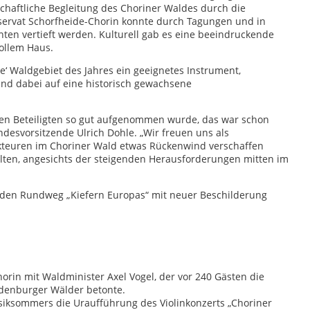
chaftliche Begleitung des Choriner Waldes durch die
ervat Schorfheide-Chorin konnte durch Tagungen und in
ten vertieft werden. Kulturell gab es eine beeindruckende
vollem Haus.
ke‘ Waldgebiet des Jahres ein geeignetes Instrument,
nd dabei auf eine historisch gewachsene
llen Beteiligten so gut aufgenommen wurde, das war schon
ndesvorsitzende Ulrich Dohle. „Wir freuen uns als
kteuren im Choriner Wald etwas Rückenwind verschaffen
alten, angesichts der steigenden Herausforderungen mitten im
 den Rundweg „Kiefern Europas“ mit neuer Beschilderung
horin mit Waldminister Axel Vogel, der vor 240 Gästen die
ndenburger Wälder betonte.
iksommers die Uraufführung des Violinkonzerts „Choriner