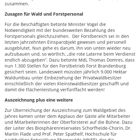
zusammen.
Zusagen für Wald und Forstpersonal
Für die Beschäftigten betonte Minister Vogel die
Notwendigkeit mit der bundesweiten Bezahlung des
Forstpersonals gleichzuziehen. Der Forstbereich sei in den
letzten Jahrzehnten Einsparobjekt gewesen und personell
ausgeblutet. Nun gehe es darum, ihn von unten wieder neu
aufzubauen und, so wörtlich, „die rote Laterne beim Verdienst
endlich abzugeben“. Dazu betonte MdL Thomas Domres, dass
nun 1.300 Stellen für den Forstbetrieb Forst Brandenburg
gesichert seien. Landesweit müssten jährlich 9.000 Hektar
Waldumbau unter Einbeziehung der Privatwaldbesitzer
einschließlich der vielen Kleinstwaldbesitzer geschafft und
damit die Flächenleistung verfünffacht werden!
Auszeichnung plus eine weitere
Zur Überreichung der Auszeichnung zum Waldgebiet des
Jahres kamen unter dem Applaus der Gäste alle Mitarbeiter
und Mitarbeiterinnen der Oberförsterei auf die Bühne. Dazu
der Leiter des Biosphärenreservates Schorfheide-Chorin, Dr.
Martin Flade und Prof. Peter Spathelf, Hochschule für
nachhaltige Entwicklung Eberswalde (HNEE), der die