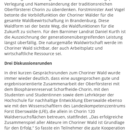
Verlegung und Namensänderung der traditionsreichen
Oberförsterei Chorin zu überdenken. Forstminister Axel Vogel
betonte die Vorbildfunktion der Choriner Wälder für die
gesamte Waldbewirtschaftung in Brandenburg. Diese
Waldform sei der beste Weg, die Waldfunktionen für die
Zukunft zu sichern. Für den Barnimer Landrat Daniel Kurth ist
die Auszeichnung der generationenübergreifenden Leistung
längst überfällig. Die naturgemäße Waldwirtschaft werde im
Choriner Wald sichtbar, der auch Arbeitsplatz und
wirtschaftliche Ressource sei.
Drei Diskussionsrunden
In drei kurzen Gesprächsrunden zum Choriner Wald wurde
immer wieder deutlich, dass eine ausgesprochen gute und
ergebnisorientierte Zusammenarbeit der Oberförsterei mit
dem Biosphärenreservat Schorfheide-Chorin, mit den
Studenten und Studentinnen sowie dem Lehrkörper der
Hochschule für nachhaltige Entwicklung Eberswalde ebenso
wie mit den Wissenschaftlern des Landeskompetenzzentrums
Forst Eberswalde (LFE), die allein in Chorin 120
Waldversuchsflächen betreuen, stattfindet. „Das erfolgreiche
Zusammenspiel aller Akteure im Choriner Wald ist Grundlage
für den Erfolg.“ So fasste ein Teilnehmer die gute Kooperation