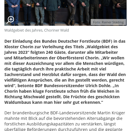
Foto: Rainer Städing
Waldgebiet des Jahres, Choriner Wald
Der Einladung des Bundes Deutscher Forstleute (BDF) in das
Kloster Chorin zur Verleihung des Titels „Waldgebiet des
Jahres 2023“ folgten 240 Gäste, darunter alle Mitarbeiter
und Mitarbeiterinnen der Oberförsterei Chorin. „Wir wollen
mit dieser Auszeichnung vor allem die Menschen würdigen,
die tagtäglich durch ihre praktische Arbeit mit viel
Sachverstand und Herzblut dafür sorgen, dass der Wald den
vielfältigen Ansprüchen, die an ihn gestellt werden, gerecht
wird“, betonte BDF Bundesvorsitzender Ulrich Dohle. „In
Chorin haben kluge Forstleute schon früh die Weichen in
Richtung Mischwald gestellt. Die Früchte des geschickten
Waldumbaus kann man hier sehr gut erkennen.“
Der brandenburgische BDF-Landesvorsitzende Martin Krüger
mahnte mit Blick auf die bevorstehenden Altersabgänge die
forstlichen Ausbildungskapazitäten zu verstärken, längst
überfällige Beförderungen durchzuführen und die geplante