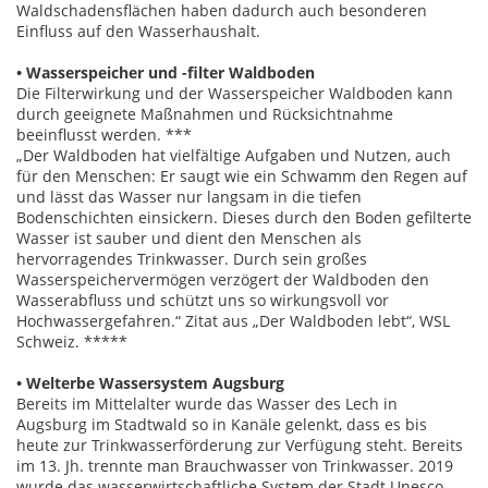
Waldschadensflächen haben dadurch auch besonderen
Einfluss auf den Wasserhaushalt.
• Wasserspeicher und -filter Waldboden
Die Filterwirkung und der Wasserspeicher Waldboden kann
durch geeignete Maßnahmen und Rücksichtnahme
beeinflusst werden. ***
„Der Waldboden hat vielfältige Aufgaben und Nutzen, auch
für den Menschen: Er saugt wie ein Schwamm den Regen auf
und lässt das Wasser nur langsam in die tiefen
Bodenschichten einsickern. Dieses durch den Boden gefilterte
Wasser ist sauber und dient den Menschen als
hervorragendes Trinkwasser. Durch sein großes
Wasserspeichervermögen verzögert der Waldboden den
Wasserabfluss und schützt uns so wirkungsvoll vor
Hochwassergefahren.“ Zitat aus „Der Waldboden lebt“, WSL
Schweiz. *****
• Welterbe Wassersystem Augsburg
Bereits im Mittelalter wurde das Wasser des Lech in
Augsburg im Stadtwald so in Kanäle gelenkt, dass es bis
heute zur Trinkwasserförderung zur Verfügung steht. Bereits
im 13. Jh. trennte man Brauchwasser von Trinkwasser. 2019
wurde das wasserwirtschaftliche System der Stadt Unesco-