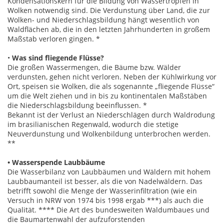
Kondensationskern für die Bildung von Wassertropfen in
Wolken notwendig sind. Die Verdunstung über Land, die zur
Wolken- und Niederschlagsbildung hängt wesentlich von
Waldflächen ab, die in den letzten Jahrhunderten in großem
Maßstab verloren gingen. *
•
Was sind fliegende Flüsse?
Die großen Wassermengen, die Bäume bzw. Wälder
verdunsten, gehen nicht verloren. Neben der Kühlwirkung vor
Ort, speisen sie Wolken, die als sogenannte „fliegende Flüsse“
um die Welt ziehen und in bis zu kontinentalen Maßstäben
die Niederschlagsbildung beeinflussen. *
Bekannt ist der Verlust an Niederschlägen durch Waldrodung
im brasilianischen Regenwald, wodurch die stetige
Neuverdunstung und Wolkenbildung unterbrochen werden.
**
• Wasserspende Laubbäume
Die Wasserbilanz von Laubbäumen und Wäldern mit hohem
Laubbaumanteil ist besser, als die von Nadelwäldern. Das
betrifft sowohl die Menge der Wasserinfiltration (wie ein
Versuch in NRW von 1974 bis 1998 ergab ***) als auch die
Qualität. **** Die Art des bundesweiten Waldumbaues und
die Baumartenwahl der aufzuforstenden