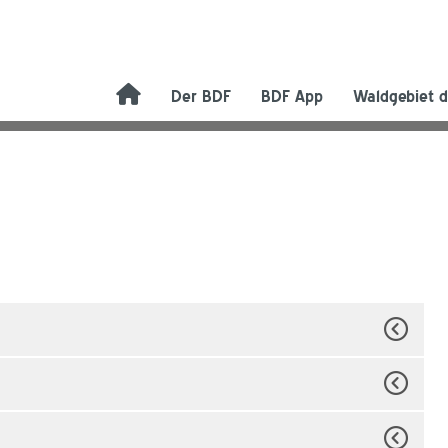
Der BDF
BDF App
Waldgebiet d