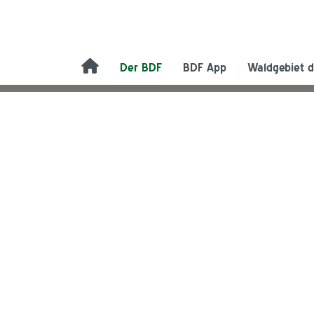
Der BDF
BDF App
Waldgebiet d