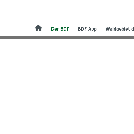
Der BDF
BDF App
Waldgebiet d