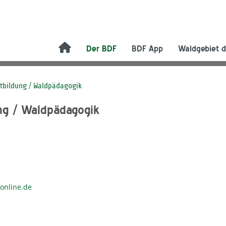
Der BDF
BDF App
Waldgebiet d
ltbildung / Waldpädagogik
ung / Waldpädagogik
online.de