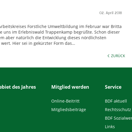
02. April 2018
rbeitskreises Forstliche Umweltbildung im Februar war Britta
die uns im Erlebniswald Trappenkamp begrüßte. Schon dieser
lem aber natürlich die Entwicklung dieses nördlichsten
wert. Hier sei in gekürzter Form das…
ZURÜCK
biet des Jahres
Mitglied werden
Service
Online-Beitritt
BDF aktuell
Mitgliedsbeiträge
Rechtsschutz
BDF Sozialwe
Links