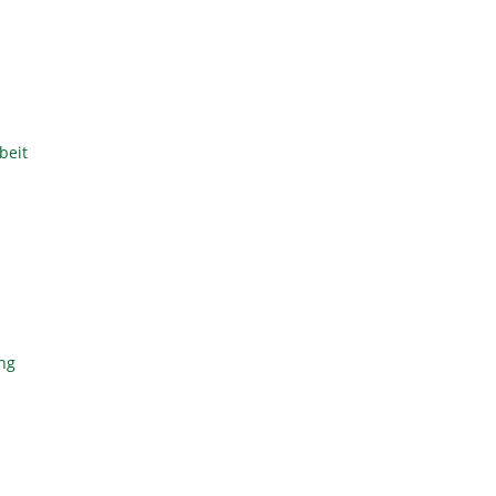
beit
ng