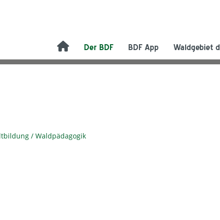
Der BDF
BDF App
Waldgebiet d
ltbildung / Waldpädagogik