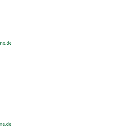
ine.de
ine.de