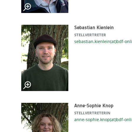
Sebastian Kienlein
STELLVERTRETER
sebastian.kienlein(at)bdf-onl
Anne-Sophie Knop
STELLVERTRETERIN
anne-sophie.knop(at)bdf-onl