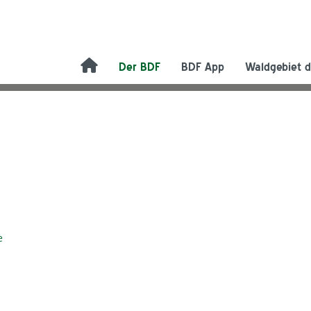
Der BDF
BDF App
Waldgebiet d
e