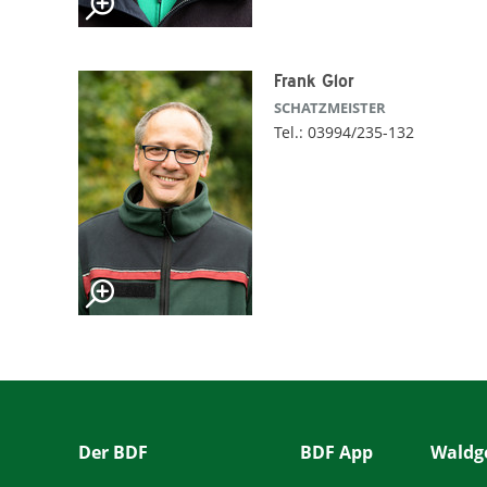
Frank Glor
SCHATZMEISTER
Tel.: 03994/235-132
Der BDF
BDF App
Waldge