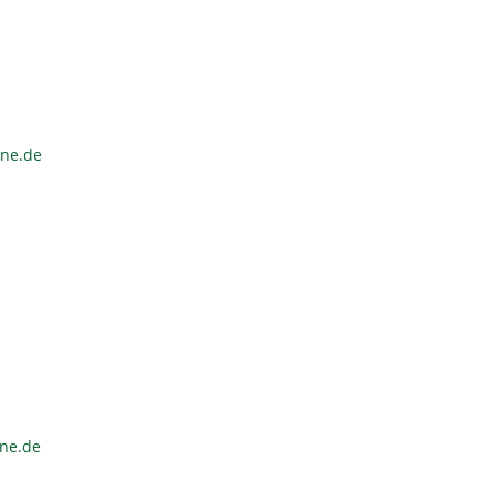
ine.de
ine.de