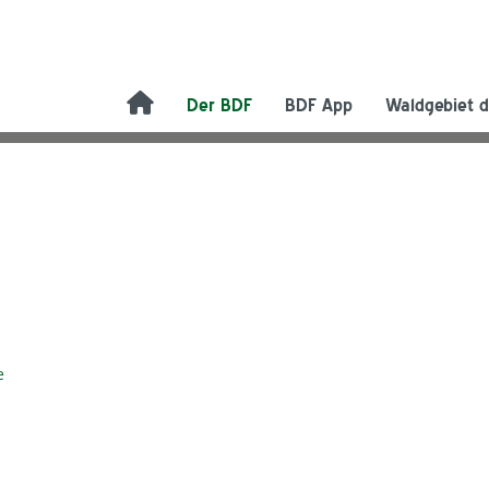
Der BDF
BDF App
Waldgebiet d
e