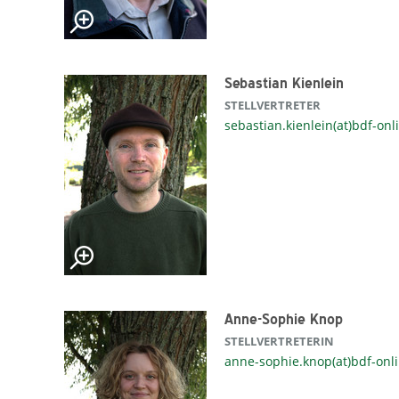
Sebastian Kienlein
STELLVERTRETER
sebastian.kienlein(at)bdf-onl
Anne-Sophie Knop
STELLVERTRETERIN
anne-sophie.knop(at)bdf-onl