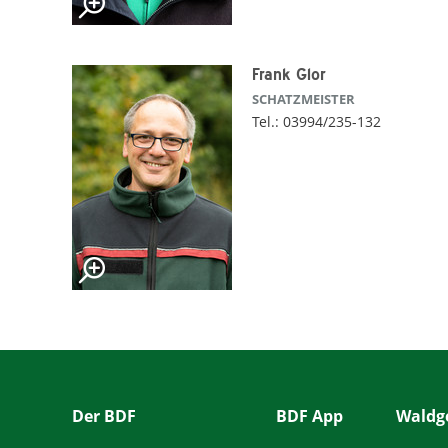
Frank Glor
SCHATZMEISTER
Tel.: 03994/235-132
Der BDF
BDF App
Waldge