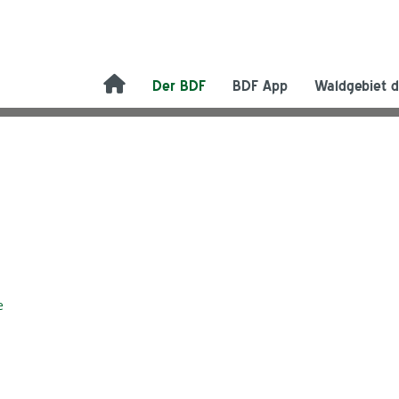
Der BDF
BDF App
Waldgebiet d
e