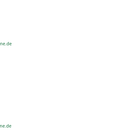
ine.de
ine.de