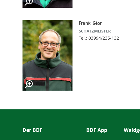
Frank Glor
SCHATZMEISTER
Tel.: 03994/235-132
Der BDF
BDF App
Waldge