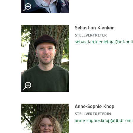
Sebastian Kienlein
STELLVERTRETER
sebastian.kienlein(at)bdf-onl
Anne-Sophie Knop
STELLVERTRETERIN
anne-sophie.knop(at)bdf-onl