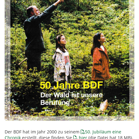
Der BDF hat im Jahr 2000 zu seinem
50. Jubiläum eine
Chronik
erstellt, diese finden Sie
hier
(die Datei hat 18 MB).