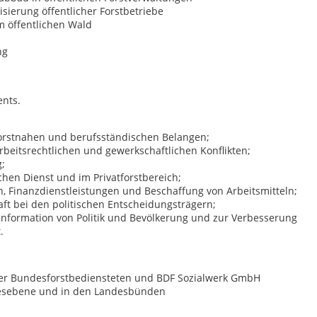
isierung öffentlicher Forstbetriebe
m öffentlichen Wald
ng
ents.
 forstnahen und berufsständischen Belangen;
beitsrechtlichen und gewerkschaftlichen Konflikten;
g;
chen Dienst und im Privatforstbereich;
en, Finanzdienstleistungen und Beschaffung von Arbeitsmitteln;
aft bei den politischen Entscheidungsträgern;
n Information von Politik und Bevölkerung und zur Verbesserung
.
er Bundesforstbediensteten und BDF Sozialwerk GmbH
esebene und in den Landesbünden