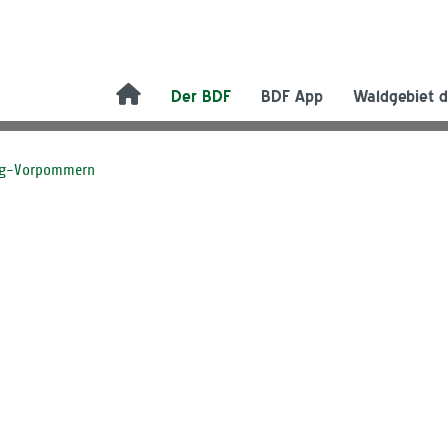
Der BDF
BDF App
Waldgebiet d
rg-Vorpommern