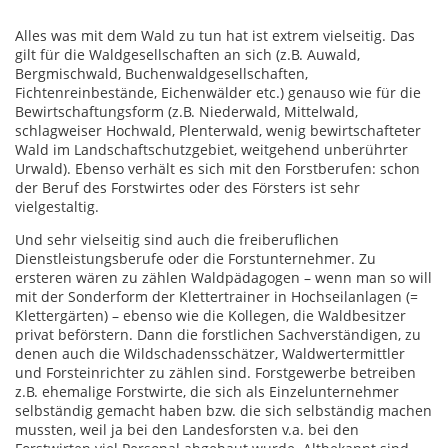
Alles was mit dem Wald zu tun hat ist extrem vielseitig. Das
gilt für die Waldgesellschaften an sich (z.B. Auwald,
Bergmischwald, Buchenwaldgesellschaften,
Fichtenreinbestände, Eichenwälder etc.) genauso wie für die
Bewirtschaftungsform (z.B. Niederwald, Mittelwald,
schlagweiser Hochwald, Plenterwald, wenig bewirtschafteter
Wald im Landschaftschutzgebiet, weitgehend unberührter
Urwald). Ebenso verhält es sich mit den Forstberufen: schon
der Beruf des Forstwirtes oder des Försters ist sehr
vielgestaltig.
Und sehr vielseitig sind auch die freiberuflichen
Dienstleistungsberufe oder die Forstunternehmer. Zu
ersteren wären zu zählen Waldpädagogen – wenn man so will
mit der Sonderform der Klettertrainer in Hochseilanlagen (=
Klettergärten) – ebenso wie die Kollegen, die Waldbesitzer
privat beförstern. Dann die forstlichen Sachverständigen, zu
denen auch die Wildschadensschätzer, Waldwertermittler
und Forsteinrichter zu zählen sind. Forstgewerbe betreiben
z.B. ehemalige Forstwirte, die sich als Einzelunternehmer
selbständig gemacht haben bzw. die sich selbständig machen
mussten, weil ja bei den Landesforsten v.a. bei den