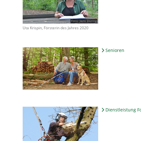
Foto: Jens Düring
Uta Krispin, Försterin des Jahres 2020
Senioren
Dienstleistung F