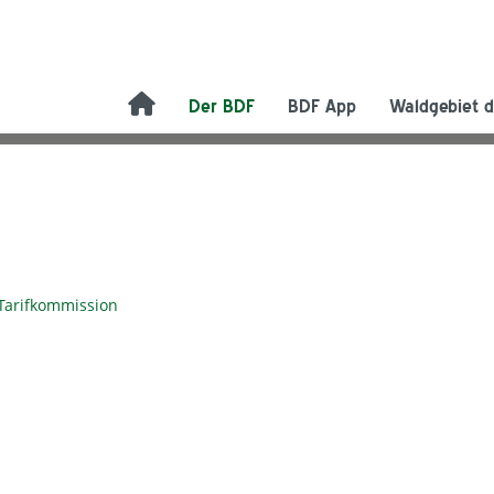
Der BDF
BDF App
Waldgebiet d
 Tarifkommission