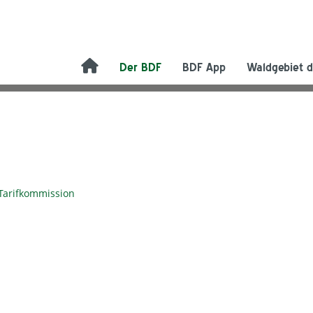
Der BDF
BDF App
Waldgebiet d
 Tarifkommission