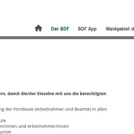
Der BDF
BDF App
Waldgebiet d
n, damit die/der Einzelne mit uns die berechtigten
ung der Forstleute (Arbeitnehmer und Beamte) in allen
ute
ten/innen und Arbeitnehmer/innen
funion