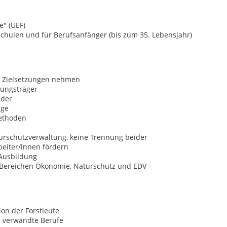
e" (UEF)
schulen und für Berufsanfänger (bis zum 35. Lebensjahr)
hen Zielsetzungen nehmen
dungsträger
lder
age
ethoden
rschutzverwaltung, keine Trennung beider
beiter/innen fördern
 Ausbildung
n Bereichen Ökonomie, Naturschutz und EDV
ion der Forstleute
d verwandte Berufe