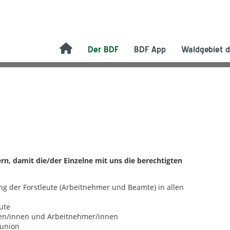
Der BDF
BDF App
Waldgebiet d
n, damit die/der Einzelne mit uns die berechtigten
ung der Forstleute (Arbeitnehmer und Beamte) in allen
ute
ten/innen und Arbeitnehmer/innen
funion