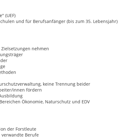
e" (UEF)
schulen und für Berufsanfänger (bis zum 35. Lebensjahr)
hen Zielsetzungen nehmen
dungsträger
lder
age
ethoden
rschutzverwaltung, keine Trennung beider
beiter/innen fördern
 Ausbildung
n Bereichen Ökonomie, Naturschutz und EDV
ion der Forstleute
d verwandte Berufe