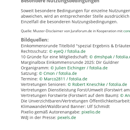
Besondere Nutzungsbedingungen
Soweit besondere Bedingungen für einzelne Nutzungen
abweichen, wird an entsprechender Stelle ausdrücklich 
Einzelfall die besonderen Nutzungsbedingungen.
Quelle: Muster-Disclaimer von Juraforum.de in Kooperation mit
conn
Bildquellen:
Einkommensrunde Titelbild "spezial Ergebnis & Erläute
Rechtsschutz:
© eyeQ / fotolia.de
10 Gründe für eine Mitgliedschaft:
© dmshpak / fotolia.
Marginalbox Einkommensrunde 2025: Dir Guldner
Organigramm:
© Julien Eichinger / fotolia.de
Satzung:
© Cmon / fotolia.de
Termine:
© Marco2811 / fotolia.de
Vertretungen Senioren:
© Robert Kneschke / fotolia.de
Vertretungen Dienstleistung Forst/Umwelt (Forstwirt a
Vertretungen Forstwirte (Forstwirt auf dem Baum):
© Ann
Die Unverzichtbaren/Vertretungen Öffentlichkeitsarbeit
Klimawandel/Waldbrand Banner: Ulf Schmidt
Pixelio gemäß Autorenangabe:
pixelio.de
WdJ in der Presse:
pexels.de