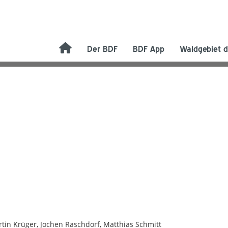
Der BDF
BDF App
Waldgebiet d
rtin Krüger, Jochen Raschdorf, Matthias Schmitt