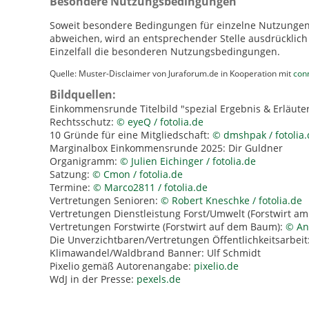
Besondere Nutzungsbedingungen
Soweit besondere Bedingungen für einzelne Nutzungen
abweichen, wird an entsprechender Stelle ausdrücklich 
Einzelfall die besonderen Nutzungsbedingungen.
Quelle: Muster-Disclaimer von Juraforum.de in Kooperation mit
conn
Bildquellen:
Einkommensrunde Titelbild "spezial Ergebnis & Erläute
Rechtsschutz:
© eyeQ / fotolia.de
10 Gründe für eine Mitgliedschaft:
© dmshpak / fotolia.
Marginalbox Einkommensrunde 2025: Dir Guldner
Organigramm:
© Julien Eichinger / fotolia.de
Satzung:
© Cmon / fotolia.de
Termine:
© Marco2811 / fotolia.de
Vertretungen Senioren:
© Robert Kneschke / fotolia.de
Vertretungen Dienstleistung Forst/Umwelt (Forstwirt a
Vertretungen Forstwirte (Forstwirt auf dem Baum):
© Ann
Die Unverzichtbaren/Vertretungen Öffentlichkeitsarbeit
Klimawandel/Waldbrand Banner: Ulf Schmidt
Pixelio gemäß Autorenangabe:
pixelio.de
WdJ in der Presse:
pexels.de