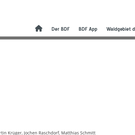
Der BDF
BDF App
Waldgebiet d
rtin Krüger, Jochen Raschdorf, Matthias Schmitt