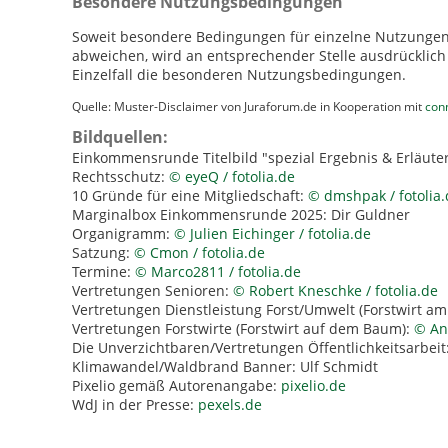
Besondere Nutzungsbedingungen
Soweit besondere Bedingungen für einzelne Nutzungen
abweichen, wird an entsprechender Stelle ausdrücklich 
Einzelfall die besonderen Nutzungsbedingungen.
Quelle: Muster-Disclaimer von Juraforum.de in Kooperation mit
conn
Bildquellen:
Einkommensrunde Titelbild "spezial Ergebnis & Erläute
Rechtsschutz:
© eyeQ / fotolia.de
10 Gründe für eine Mitgliedschaft:
© dmshpak / fotolia.
Marginalbox Einkommensrunde 2025: Dir Guldner
Organigramm:
© Julien Eichinger / fotolia.de
Satzung:
© Cmon / fotolia.de
Termine:
© Marco2811 / fotolia.de
Vertretungen Senioren:
© Robert Kneschke / fotolia.de
Vertretungen Dienstleistung Forst/Umwelt (Forstwirt a
Vertretungen Forstwirte (Forstwirt auf dem Baum):
© Ann
Die Unverzichtbaren/Vertretungen Öffentlichkeitsarbeit
Klimawandel/Waldbrand Banner: Ulf Schmidt
Pixelio gemäß Autorenangabe:
pixelio.de
WdJ in der Presse:
pexels.de