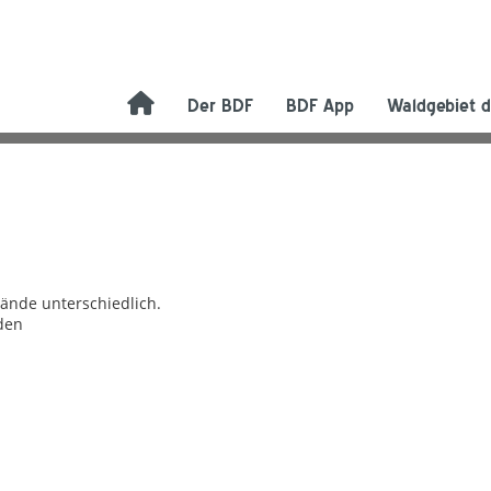
Der BDF
BDF App
Waldgebiet d
bände unterschiedlich.
den