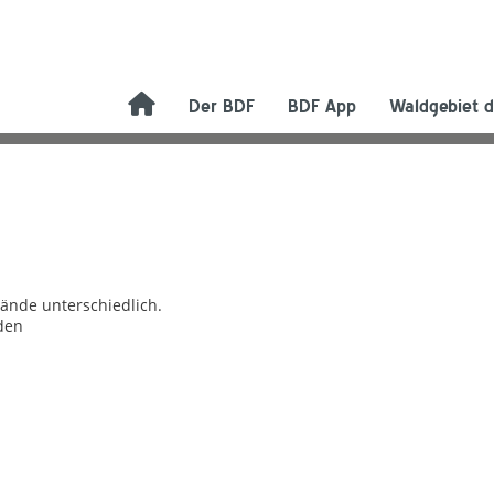
Der BDF
BDF App
Waldgebiet d
bände unterschiedlich.
den