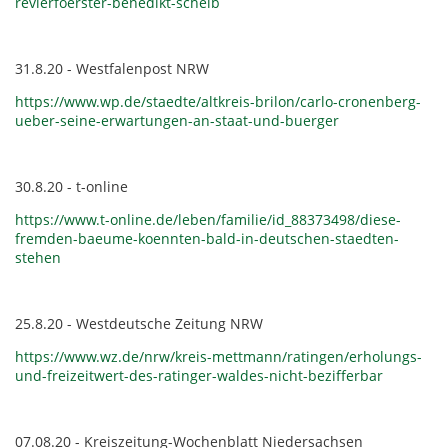
revierfoerster-benedikt-schelb
31.8.20 - Westfalenpost NRW
https://www.wp.de/staedte/altkreis-brilon/carlo-cronenberg-
ueber-seine-erwartungen-an-staat-und-buerger
30.8.20 - t-online
https://www.t-online.de/leben/familie/id_88373498/diese-
fremden-baeume-koennten-bald-in-deutschen-staedten-
stehen
25.8.20 - Westdeutsche Zeitung NRW
https://www.wz.de/nrw/kreis-mettmann/ratingen/erholungs-
und-freizeitwert-des-ratinger-waldes-nicht-bezifferbar
07.08.20 - Kreiszeitung-Wochenblatt Niedersachsen