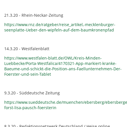
21.3.20 - Rhein-Neckar-Zeitung
https://www.rnz.de/ratgeber/reise_artikel,-mecklenburger-
seenplatte-Ueber-den-wipfeln-auf-dem-baumkronenpfad
14.3.20 - Westfalenblatt
https://www.westfalen-blatt.de/OWL/Kreis-Minden-
Luebbecke/Porta-Westfalica/4170321-App-markiert-kranke-
Baeume-und-schickt-die-Position-ans-Faellunternehmen-Der-
Foerster-und-sein-Tablet
9.3.20 - Süddeutsche Zeitung
https://www.sueddeutsche.de/muenchen/ebersberg/ebersberge
forst-lisa-pausch-foersterin
8.3.20 - Redaktionsnetzwerk Deutschland / Heise online