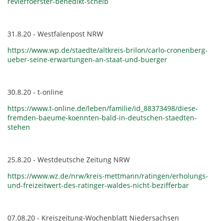
revierfoerster-benedikt-schelb
31.8.20 - Westfalenpost NRW
https://www.wp.de/staedte/altkreis-brilon/carlo-cronenberg-
ueber-seine-erwartungen-an-staat-und-buerger
30.8.20 - t-online
https://www.t-online.de/leben/familie/id_88373498/diese-
fremden-baeume-koennten-bald-in-deutschen-staedten-
stehen
25.8.20 - Westdeutsche Zeitung NRW
https://www.wz.de/nrw/kreis-mettmann/ratingen/erholungs-
und-freizeitwert-des-ratinger-waldes-nicht-bezifferbar
07.08.20 - Kreiszeitung-Wochenblatt Niedersachsen