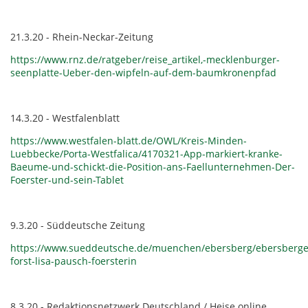
21.3.20 - Rhein-Neckar-Zeitung
https://www.rnz.de/ratgeber/reise_artikel,-mecklenburger-
seenplatte-Ueber-den-wipfeln-auf-dem-baumkronenpfad
14.3.20 - Westfalenblatt
https://www.westfalen-blatt.de/OWL/Kreis-Minden-
Luebbecke/Porta-Westfalica/4170321-App-markiert-kranke-
Baeume-und-schickt-die-Position-ans-Faellunternehmen-Der-
Foerster-und-sein-Tablet
9.3.20 - Süddeutsche Zeitung
https://www.sueddeutsche.de/muenchen/ebersberg/ebersberge
forst-lisa-pausch-foersterin
8.3.20 - Redaktionsnetzwerk Deutschland / Heise online