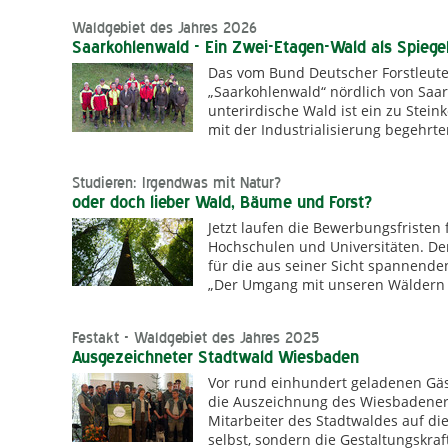
Waldgebiet des Jahres 2026
Saarkohlenwald - Ein Zwei-Etagen-Wald als Spiegel
Das vom Bund Deutscher Forstleute 
„Saarkohlenwald“ nördlich von Saar
unterirdische Wald ist ein zu Stei
mit der Industrialisierung begehrt
Studieren: Irgendwas mit Natur?
oder doch lieber Wald, Bäume und Forst?
Jetzt laufen die Bewerbungsfristen
Hochschulen und Universitäten. Der
für die aus seiner Sicht spannende
„Der Umgang mit unseren Wäldern w
Festakt - Waldgebiet des Jahres 2025
Ausgezeichneter Stadtwald Wiesbaden
Vor rund einhundert geladenen Gäs
die Auszeichnung des Wiesbadener S
Mitarbeiter des Stadtwaldes auf d
selbst, sondern die Gestaltungskr