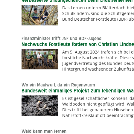
Verbesserte Bildungschancen beim Draußenlernen
Das Lernen unterm Blätterdach bie
Schulkindern, sind die Schutzgeme
Bund Deutscher Forstleute (BDF) üb
Finanzminister trifft JNF und BDF-Jugend
Nachwuchs-Forstleute fordern von Christian Lindn
Am 5. August 2024 trafen sich bei 
forstliche Nachwuchskräfte. Diese s
Jugendvertretung des Bundes Deutsc
Hintergrund wachsender Zukunftsän
Wo ein Maulwurf, da ein Regenwurm
Bundesweit einmaliges Projekt zum lebendigen Wa
Es ist gesellschaftlicher Konsens,
Waldboden nicht gepflügt wird. Wald 
Dies trifft bei genauerem Hinsehen
Nährstoffkreislauf oft beeinträcht
Wald kann man lernen