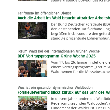
stellvertretende BDF-Bundesvorsit
Tarifrunde im öffentlichen Dienst
Auch die Arbeit im Wald braucht attraktive Arbeit
Der Bund Deutscher Forstleute (BDF
den anstehenden Tarifverhandlunge
begrüßen insbesondere den geforde
ständige prozentuale Lohnerhöhun
Forum Wald bei der Internationalen Grünen Woche
BDF Vortragsprogramm Grüne Woche 2025
Vom 17. bis 26. Januar findet die d
einem Vortragsprogramm „Forum Wal
Waldthemen für die Messebesucher
Was ist ein gesunder dynamischer Waldboden
Forstleuteverband blickt zurück auf das Jahr des 
In diesem Jahr standen die Waldböd
Rede vom „gesunden Waldboden“, d
Fundament der Wälder ist. Der Bun