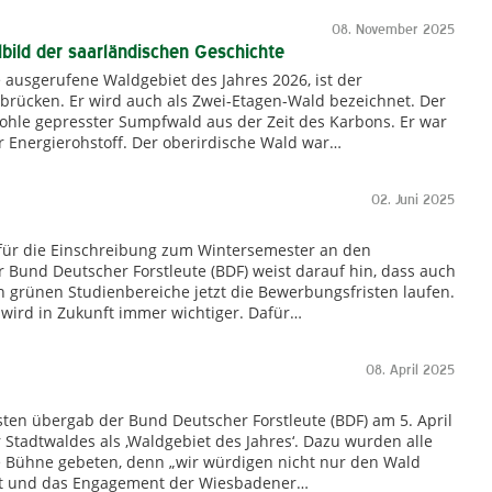
08. November 2025
bild der saarländischen Geschichte
ausgerufene Waldgebiet des Jahres 2026, ist der
brücken. Er wird auch als Zwei-Etagen-Wald bezeichnet. Der
nkohle gepresster Sumpfwald aus der Zeit des Karbons. Er war
er Energierohstoff. Der oberirdische Wald war…
02. Juni 2025
 für die Einschreibung zum Wintersemester an den
 Bund Deutscher Forstleute (BDF) weist darauf hin, dass auch
n grünen Studienbereiche jetzt die Bewerbungsfristen laufen.
ird in Zukunft immer wichtiger. Dafür…
08. April 2025
ten übergab der Bund Deutscher Forstleute (BDF) am 5. April
tadtwaldes als ‚Waldgebiet des Jahres‘. Dazu wurden alle
ie Bühne gebeten, denn „wir würdigen nicht nur den Wald
aft und das Engagement der Wiesbadener…