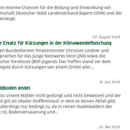
tet enorme Chancen für die Bildung und Entwicklung von
inschaft Deutscher Wald Landesverband Bayern (SDW) und der
erzeugt.
07. August 2024
er Ersatz für Kürzungen in der Klimawandelforschung
den Bundesforsten Finanzminister Christian Lindner und
prachen für das Junge Netzwerks Forst (JNF) sowie die
her Forstleute (BDF-Jugend). Das Treffen stand vor dem
gste durch Kürzungen von einem Drittel aller…
18. Juni 2024
ldboden endet
 dass unsere Wälder nicht gedüngt und nicht bewässert und der
gilt als idealer Stoffkreislauf, in dem es keinen Abfall gibt.
 allerdings nur bedingt zu, da in reinen Nadelwäldern der
igt ist, Bodenversauerung und…
29. Mai 2024