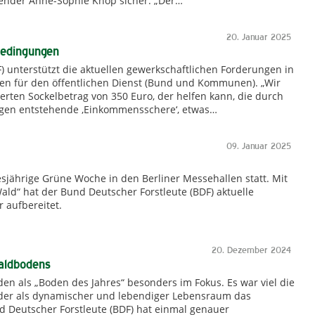
zender Anne-Sophie Knop sicher. „Der…
20. Januar 2025
sbedingungen
) unterstützt die aktuellen gewerkschaftlichen Forderungen in
n für den öffentlichen Dienst (Bund und Kommunen). „Wir
rten Sockelbetrag von 350 Euro, der helfen kann, die durch
gen entstehende ‚Einkommensschere‘, etwas…
09. Januar 2025
iesjährige Grüne Woche in den Berliner Messehallen statt. Mit
d“ hat der Bund Deutscher Forstleute (BDF) aktuelle
 aufbereitet.
20. Dezember 2024
Waldbodens
en als „Boden des Jahres“ besonders im Fokus. Es war viel die
er als dynamischer und lebendiger Lebensraum das
d Deutscher Forstleute (BDF) hat einmal genauer