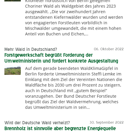
Kilometer nordöstlich von Berlin gelegenen
Choriner Wald als Waldgebiet des Jahres 2023
ausgewählt. „Die vor zweihundert Jahren
entstandenen Kiefernwälder wurden und werden
von engagierten Forstleuten vorbildlich in
Mischwälder umgewandelt, die mit einem hohen
Anteil von Buchen und Eichen,…
Mehr Wald in Deutschland?
06. Oktober 2022
Forstgewerkschaft begrüßt Forderung der
Umwelministerin und fordert konkrete Ausgestaltung
Auf dem gerade beendeten WaldKlimaGipfel in
Berlin forderte Umweltministerin Steffi Lemke im
Einklang mit dem Ziel der Vereinten Nationen die
Waldfläche bis 2030 um drei Prozent zu steigern,
auch in Deutschland mit „gutem Beispiel“
voranzugehen. Der Bund Deutscher Forstleute
begrüßt das Ziel der Waldvermehrung, welches
das Umweltministerium in sein…
Wird der Deutsche Wald verheizt?
30. September 2022
Brennholz ist sinnvolle aber begrenzte Energiequelle