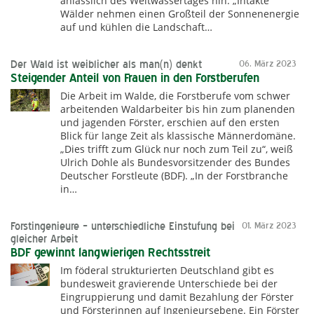
anlässlich des Weltwassertages hin. „Intakte
Wälder nehmen einen Großteil der Sonnenenergie
auf und kühlen die Landschaft…
Der Wald ist weiblicher als man(n) denkt
06. März 2023
Steigender Anteil von Frauen in den Forstberufen
Die Arbeit im Walde, die Forstberufe vom schwer
arbeitenden Waldarbeiter bis hin zum planenden
und jagenden Förster, erschien auf den ersten
Blick für lange Zeit als klassische Männerdomäne.
„Dies trifft zum Glück nur noch zum Teil zu“, weiß
Ulrich Dohle als Bundesvorsitzender des Bundes
Deutscher Forstleute (BDF). „In der Forstbranche
in…
Forstingenieure – unterschiedliche Einstufung bei
01. März 2023
gleicher Arbeit
BDF gewinnt langwierigen Rechtsstreit
Im föderal strukturierten Deutschland gibt es
bundesweit gravierende Unterschiede bei der
Eingruppierung und damit Bezahlung der Förster
und Försterinnen auf Ingenieursebene. Ein Förster