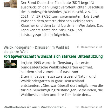
Der Bund Deutscher Forstleute (BDF) begrüßt
ausdrücklich den jüngst veröffentlichten Beschluss
des Bundesgerichtshofes (BGH, Beschl. v. 9. 11.
2021 - VII ZR 97/20) zum sogenannten Holz-Streit
zwischen dem österreichischen Holzkonzern
Klausner und dem Land Nordrhein-Westfalen. Das
Land konnte sämtliche Zahlungs- und
Leistungssprüche erfolgreich…
Waldkindergärten - Draussen im Wald ist
13. Dezember 2021
die ganze Welt
Forstgewerkschaft wünscht sich stärkere Unterstützung
Im Jahr 1993 wurde in Flensburg der erste
bundesdeutsche Waldkindergarten eröffnet.
Seitdem sind zumeist auf Basis von
Elterninitiativen etwa zweitausend Natur- und
Waldkindergärten in ganz Deutschland
entstanden. „Dies war überall dort möglich, wo die
für die Genehmigung zuständigen Gemeinden, die
Waldbesitzenden und ihre Forstleute den…
Weltbodentag ist auch Waldbodentag -
03. Dezember 2021